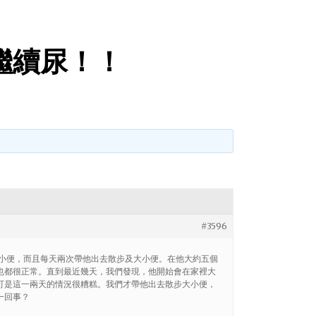
繼續尿！！
#3596
他大小便，而且每天兩次帶他出去散步及大小便。在他大約五個
也都很正常。直到最近幾天，我們發現，他開始會在家裡大
可是這一兩天的情況很糟糕。我們才帶他出去散步大小便，
一回事？