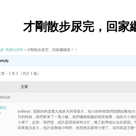
才剛散步尿完，回家
@ 舊網站資料
›
才剛散步尿完，回家繼續尿！！
 empty.
 - 1 至 1 （共計 1 篇）
文章
 00:40
醫院
yolwas : 我家的狗是隻九個多月的母柴犬，他小的時候我們就開始教
者
月的時候，我們家來了一隻小貓，他們倆個相處的相安無事，他的大小便
小便了，起初，我們想，或許是因為有時太忙，晚了點帶他出去的原因。
回來後沒多久，也許是兩個小時吧，他竟然在家裡小便了。這到底是怎麼