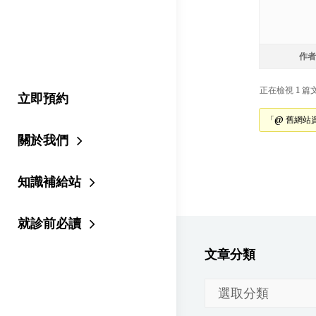
作者
正在檢視 1 篇文章
立即預約
「@ 舊網站
關於我們
知識補給站
就診前必讀
文章分類
文
章