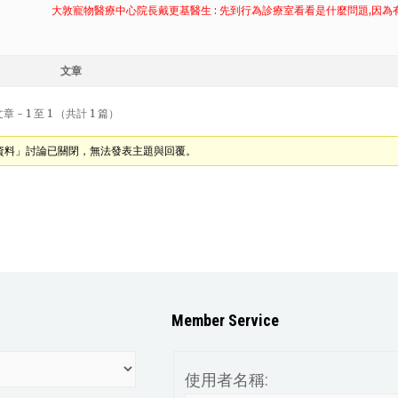
大敦寵物醫療中心院長戴更基醫生 : 先到行為診療室看看是什麼問題,因
文章
 - 1 至 1 （共計 1 篇）
資料」討論已關閉，無法發表主題與回覆。
Member Service
使用者名稱: