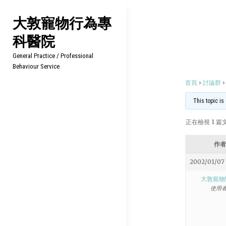
Skip
大敦寵物行為專
to
科醫院
content
General Practice / Professional
Behaviour Service
首頁
›
討論群
›
This topic is
正在檢視 1 篇文章
作者
2002/01/07
大敦寵物
使用