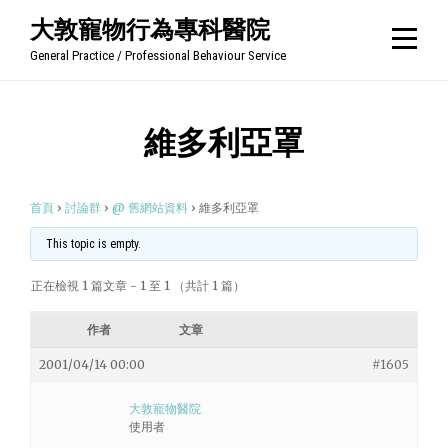
Skip
大敦寵物行為專科醫院
to
General Practice / Professional Behaviour Service
content
維多利亞罩
首頁
›
討論群
›
@ 舊網站資料
›
維多利亞罩
This topic is empty.
正在檢視 1 篇文章 - 1 至 1 （共計 1 篇）
作者
文章
2001/04/14 00:00
#1605
大敦寵物醫院
使用者