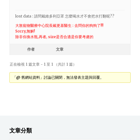
lost data : 請問戴維多利亞罩 怎麼喝水才不會把水打翻呢??
大敦寵物醫療中心院長戴更基醫生 : 去問你的狗狗了!!!
Sorry,無解!
除非你換水瓶,再者, size是否合適是你要考慮的
作者
文章
正在檢視 1 篇文章 - 1 至 1 （共計 1 篇）
「@ 舊網站資料」討論已關閉，無法發表主題與回覆。
文章分類