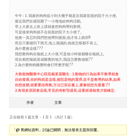
牛牛 : 1. 我家的狗狗從小到大幾乎都是在我家前面的院子大小便,
最近我們在後院圍了一小塊地給狗狗活動,
早上大家去上班上課就會把狗狗帶到那裡,
可是後來狗狗就不在前面的院子大小便了,
他會一直忍到我們把他帶到後面,他才肯上廁所!!
而且只要碰到下雨天,地上濕濕的,他就怎樣都不肯上,
為什麼會這樣???
我想教狗狗在報紙上大小便,可是他小時後都睡在報紙上,
現在都把報紙當成睡覺的地方,我該怎麼教他呢??
2.為什麼狗狗睡覺時會打呼磨牙呢??
大敦寵物醫療中心院長戴更基醫生 : 1.動物的行為如果不教導就會
自由發展,你的狗就是這樣,後院是牠的選擇,並不是教導的結果,如果
你想改變,就要重頭再教,方法已寫在書上,要麻煩您先看書了!
2.有很多原因會這樣,常見的有軟顎過長,這要經過檢查才能確定.
作者
文章
正在檢視 1 篇文章 - 1 至 1 （共計 1 篇）
「@ 舊網站資料」討論已關閉，無法發表主題與回覆。