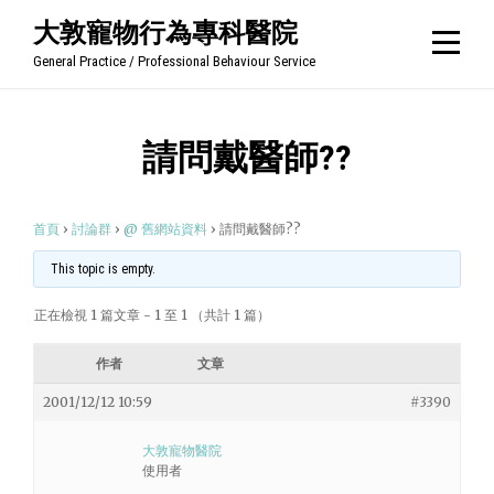
Skip
大敦寵物行為專科醫院
to
General Practice / Professional Behaviour Service
content
請問戴醫師??
首頁
›
討論群
›
@ 舊網站資料
›
請問戴醫師??
This topic is empty.
正在檢視 1 篇文章 - 1 至 1 （共計 1 篇）
作者
文章
2001/12/12 10:59
#3390
大敦寵物醫院
使用者