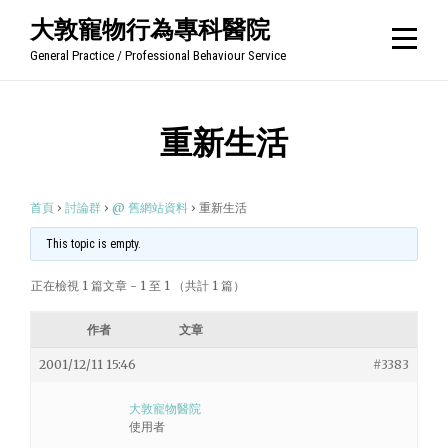
Skip
大敦寵物行為專科醫院
to
General Practice / Professional Behaviour Service
content
重新生活
首頁
›
討論群
›
@ 舊網站資料
›
重新生活
This topic is empty.
正在檢視 1 篇文章 - 1 至 1 （共計 1 篇）
作者
文章
2001/12/11 15:46
#3383
大敦寵物醫院
使用者