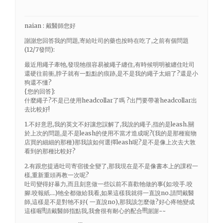
naian : 戴醫師您好
謝謝您回答我的問題,寄給吐司的藥也按時在吃了,之前有個問題
(12/7發問):
最近用繩子牽牠,發現牠很容易被繩子纏住,有時候明明被纏住吐司
還硬往前衝,脖子就有一點點的痕跡,是不是我的繩子太細了?還是小
狗還不懂?
{您的回答}:
什麼繩子?不是已使用headcollar了嗎 ?出門要帶著headcollar出
去比較好!
1.不好意思,我的英文不好讓您誤解了,我說的繩子,指的是leash.關
於上次的問題,是不是leash的使用不當才造成呢?(我的是那種寵物
店買的細細的那種)那我該如何選擇leash呢?是不是像上次去大敦
看到的那種比較好?
2.有跟您提過吐司寄宿後全變了,那我現在是不是像書本上的課程一
樣,重新重頭再教一次呢?
吐司變得好暴力,而且刻意做一些以前不喜歡牠做的事(如:咬手.咬
腳.咬報紙….)牠全都做給我看,如果這樣我就得一直說no.請問戴醫
師,這樣是不是對牠不好( 一直說no),那我該怎麼做?好心疼牠變成
這樣喔!!請戴醫師指點我,我會很有耐心的配合!!!謝謝~~