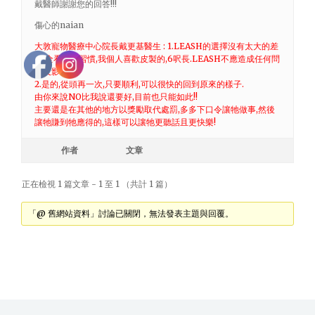
戴醫師謝謝您的回答!!!
傷心的naian
大敦寵物醫療中心院長戴更基醫生 : 1.LEASH的選擇沒有太大的差
別,全看你的習慣,我個人喜歡皮製的,6呎長.LEASH不應造成任何問
題及影響!!
2.是的,從頭再一次,只要順利,可以很快的回到原來的樣子.
由你來說NO比我說還要好,目前也只能如此!!
主要還是在其他的地方以獎勵取代處罰,多多下口令讓牠做事,然後
讓牠賺到牠應得的,這樣可以讓牠更聽話且更快樂!
作者
文章
正在檢視 1 篇文章 - 1 至 1 （共計 1 篇）
「@ 舊網站資料」討論已關閉，無法發表主題與回覆。