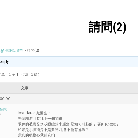
請問(2)
@ 舊網站資料
›
請問(2)
 empty.
 - 1 至 1 （共計 1 篇）
文章
 00:00
醫院
lost data : 戴醫生﹕
者
先謝謝您回答我上一個問題
眼臉的毛囊發炎或眼臉的小腫瘤 是如何引起的﹖ 要如何治療﹖
如果是小腫瘤是不是要開刀,會不會有危險﹖
我真的很擔心我的狗狗