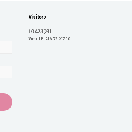
Visitors
10423931
Your IP: 216.73.217.30
入