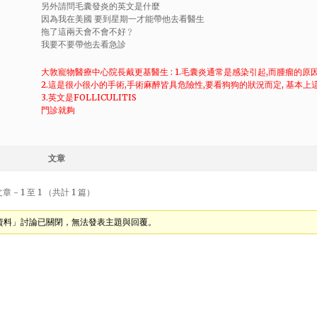
另外請問毛囊發炎的英文是什麼
因為我在美國 要到星期一才能帶他去看醫生
拖了這兩天會不會不好﹖
我要不要帶他去看急診
大敦寵物醫療中心院長戴更基醫生 : 1.毛囊炎通常是感染引起,而腫瘤的原
2.這是很小很小的手術,手術麻醉皆具危險性,要看狗狗的狀況而定, 基本上
3.英文是FOLLICULITIS
門診就夠
文章
 - 1 至 1 （共計 1 篇）
資料」討論已關閉，無法發表主題與回覆。