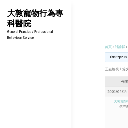
Skip
大敦寵物行為專
to
科醫院
content
General Practice / Professional
Behaviour Service
首頁
›
討論群
›
This topic is
正在檢視 1 篇文章
作者
2001/04/14
大敦寵物
使用