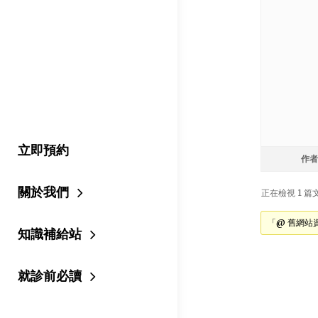
立即預約
作者
關於我們
正在檢視 1 篇文章
「@ 舊網站
知識補給站
就診前必讀