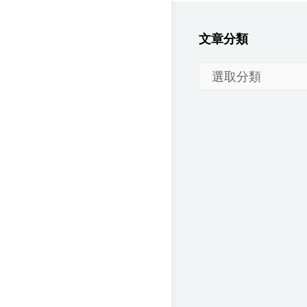
文章分類
文
章
分
類