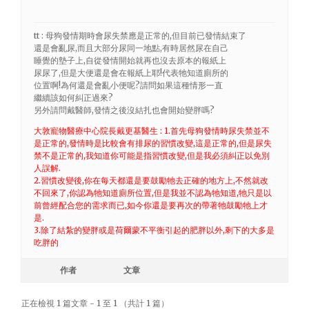
tt : 母狗發情期時會尿失禁應是正常的,但目前已發情結束了
還是會亂尿,而且大部分尿同一地點,有時居然尿在自己
睡覺的墊子上,自從發情開始就再也沒去原本的報紙上
尿尿了,但是大便還是會在報紙上耶!代表牠知道廁所的
位置啊!為何還是會亂小便呢?請問如果這種情形一直
繼續該如何糾正過來?
另外請問戴醫師,發情之後沒結扎也會開始變胖嗎?
大敦寵物醫療中心院長戴更基醫生 : 1.首先母狗發情時尿失禁並不
是正常的,發情時是比較會有排尿的習慣改變,這是正常的,但是尿失
禁不是正常的,我知道你可能是指習慣改變,但是我必須糾正以免別
人誤解.
2.習慣改變後,你在每天都還是要鼓勵牠去正確的地方上,不然就改
不回來了,你認為牠知道廁所位置,但是我並不認為牠知道,牠只是以
前曾經配合您的需求而已,如今你還是要再次的帶著牠鼓勵牠上才
是.
3.除了結紮的變胖或是荷爾蒙不平衡引起的肥胖以外,剩下的大多是
吃胖的
作者
文章
正在檢視 1 篇文章 - 1 至 1 （共計 1 篇）