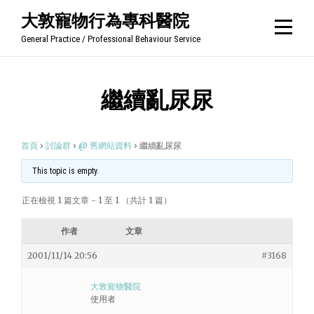
Skip
大敦寵物行為專科醫院
to
General Practice / Professional Behaviour Service
content
繼續亂尿尿
首頁
›
討論群
›
@ 舊網站資料
›
繼續亂尿尿
This topic is empty.
正在檢視 1 篇文章 - 1 至 1 （共計 1 篇）
作者
文章
2001/11/14 20:56
#3168
大敦寵物醫院
使用者