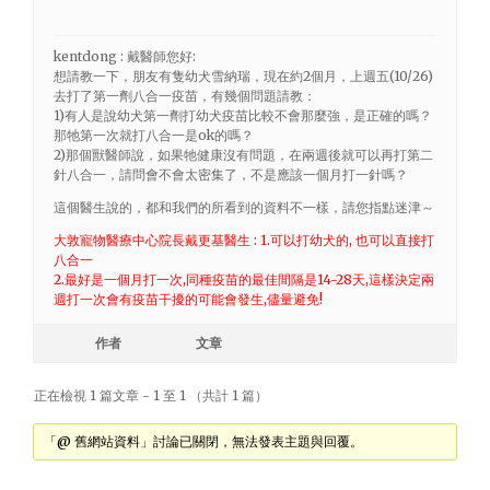
kentdong : 戴醫師您好:
想請教一下，朋友有隻幼犬雪納瑞，現在約2個月，上週五(10/26)
去打了第一劑八合一疫苗，有幾個問題請教：
1)有人是說幼犬第一劑打幼犬疫苗比較不會那麼強，是正確的嗎？
那牠第一次就打八合一是ok的嗎？
2)那個獸醫師說，如果牠健康沒有問題，在兩週後就可以再打第二
針八合一，請問會不會太密集了，不是應該一個月打一針嗎？
這個醫生說的，都和我們的所看到的資料不一樣，請您指點迷津～
大敦寵物醫療中心院長戴更基醫生 : 1.可以打幼犬的, 也可以直接打
八合一
2.最好是一個月打一次,同種疫苗的最佳間隔是14-28天,這樣決定兩
週打一次會有疫苗干擾的可能會發生,儘量避免!
作者
文章
正在檢視 1 篇文章 - 1 至 1 （共計 1 篇）
「@ 舊網站資料」討論已關閉，無法發表主題與回覆。