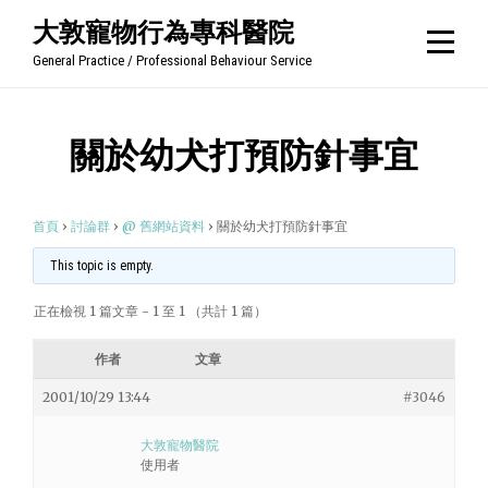
Skip
大敦寵物行為專科醫院
to
General Practice / Professional Behaviour Service
content
關於幼犬打預防針事宜
首頁
›
討論群
›
@ 舊網站資料
›
關於幼犬打預防針事宜
This topic is empty.
正在檢視 1 篇文章 - 1 至 1 （共計 1 篇）
作者
文章
2001/10/29 13:44
#3046
大敦寵物醫院
使用者