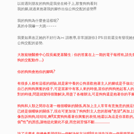
以前遇到朋友的狗狗是我坐在椅子上,那隻狗狗看到
我的腳,就過來抱著我的腳作出似公狗交配的姿勢!!!
我的狗狗為什麼會這樣呢?
真的令我嚇一大跳~~~~~
我要如果改正她的不好行為>< 請教導,非常謝謝你:) PS:目前還沒有發
公狗交配的姿勢.
大敦寵物醫療中心院長戴更基醫生 : 你的答案在上一期的電子報裡有,請
狗的交配動作….)
你的狗狗會抱你的腳嗎?
有很多人都有這樣的經驗,就是家中養的公狗喜歡抱著主人的腳或是手做出
自己的狗狗興奮的樣子,可是當家中有客人來的時後,當你的狗狗抱起客人的
對的時後,問題就變得很難解決,用盡了各種辦法,可是狗狗還是抱著你的手腳猛
狗狗和人類之間存在著一種很曖昧的關係,再加上主人常常有意無意的挑逗
已經是個曖昧的關係了,現在可更加強了狗狗對主人您的那種”慾望”,再加
像告訴狗狗,哇哇哇,爽!!其實狗狗看著你興奮的表情,牠還以為這是你喜歡的
個”性”的誘惑,讓牠從此樂此不疲,而您就苦惱不斷……………..
說了這麼多,您總會希望得到一個解決的方法吧!現在就告訴您一個最簡單的