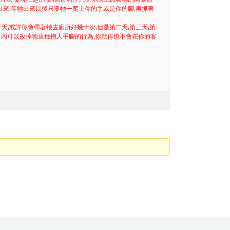
出來,等牠出來以後只要牠一爬上你的手或是你的腳,再抓著
天,或許你會帶著牠去廁所好幾十次,但是第二天,第三天,第
個月內可以改掉牠這種抱人手腳的行為,你就再也不會在你的客