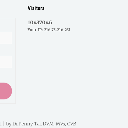
Visitors
10437046
Your IP: 216.73.216.231
入
. | by
Dr.Penny Tai, DVM, MVs, CVB