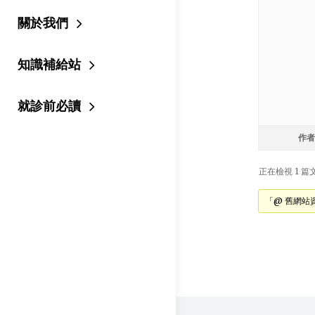
關於我們
知識補給站
就診前必讀
作者
正在檢視 1 篇文章
「@ 舊網站