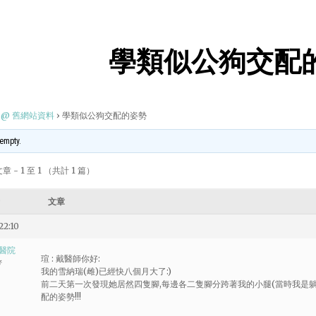
學類似公狗交配
@ 舊網站資料
›
學類似公狗交配的姿勢
 empty.
 - 1 至 1 （共計 1 篇）
文章
22:10
醫院
瑄 : 戴醫師你好:
者
我的雪納瑞(雌)已經快八個月大了:)
前二天第一次發現她居然四隻腳,每邊各二隻腳分跨著我的小腿(當時我是躺在
配的姿勢!!!