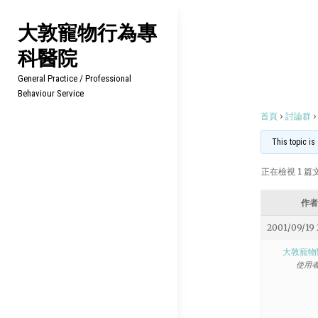
Skip
大敦寵物行為專
to
科醫院
content
General Practice / Professional
Behaviour Service
首頁
›
討論群
›
This topic is
正在檢視 1 篇文章
作者
2001/09/19 
大敦寵物
使用