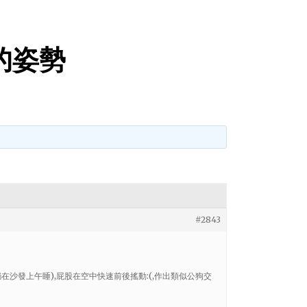
的姿勢
#2843
沙發上午睡),屁股在空中快速前後搖動:(,作出類似公狗交