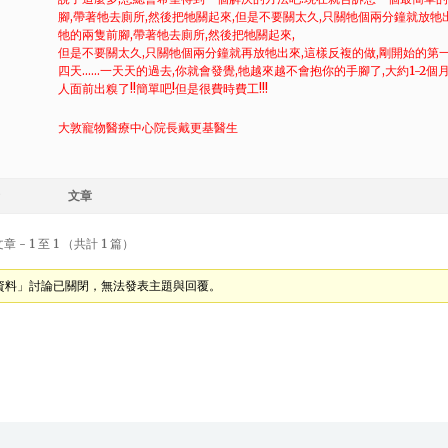
腳,帶著牠去廁所,然後把牠關起來,但是不要關太久,只關牠個兩分鐘就放牠
牠的兩隻前腳,帶著牠去廁所,然後把牠關起來,
但是不要關太久,只關牠個兩分鐘就再放牠出來,這樣反複的做,剛開始的第一
四天……一天天的過去,你就會發覺,牠越來越不會抱你的手腳了,大約1-2
人面前出糗了!!簡單吧!但是很費時費工!!!
大敦寵物醫療中心院長戴更基醫生
文章
 - 1 至 1 （共計 1 篇）
資料」討論已關閉，無法發表主題與回覆。