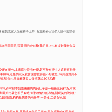
現她會在我或家人坐在椅子上時, 會過來抱住我們大腿作出類似
先查詢再問問題,我還是貼給你看(我的書上也有提到母狗似公
交配的動作,本來這並沒有什麼,甚至於有些主人還很喜歡看
手腳時,這樣的狀況就會讓你覺得很不好意思 ,等到感覺到不
配,你也只能看著客人傻笑著說SORRY!!!
狗狗,你可能不知道撫摸狗狗的肚子是一種挑逗的行為,本來
上剛開始抱著您的手腳時,你那種愉快的表情,開玩笑的說就好
,我曾說過,狗狗最想要的兩件事,一是性,二是食物,這
方法,從現在起,只要牠抱你的手腳,你馬上抓著牠的兩隻前