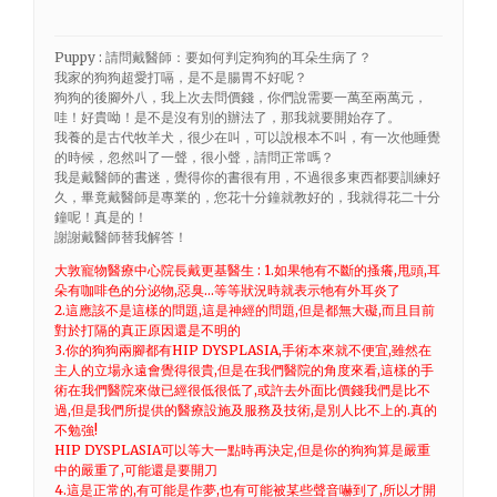
Puppy : 請問戴醫師：要如何判定狗狗的耳朵生病了？
我家的狗狗超愛打嗝，是不是腸胃不好呢？
狗狗的後腳外八，我上次去問價錢，你們說需要一萬至兩萬元，
哇！好貴呦！是不是沒有別的辦法了，那我就要開始存了。
我養的是古代牧羊犬，很少在叫，可以說根本不叫，有一次他睡覺
的時候，忽然叫了一聲，很小聲，請問正常嗎？
我是戴醫師的書迷，覺得你的書很有用，不過很多東西都要訓練好
久，畢竟戴醫師是專業的，您花十分鐘就教好的，我就得花二十分
鐘呢！真是的！
謝謝戴醫師替我解答！
大敦寵物醫療中心院長戴更基醫生 : 1.如果牠有不斷的搔癢,甩頭,耳
朵有咖啡色的分泌物,惡臭…等等狀況時就表示牠有外耳炎了
2.這應該不是這樣的問題,這是神經的問題,但是都無大礙,而且目前
對於打隔的真正原因還是不明的
3.你的狗狗兩腳都有HIP DYSPLASIA,手術本來就不便宜,雖然在
主人的立場永遠會覺得很貴,但是在我們醫院的角度來看,這樣的手
術在我們醫院來做已經很低很低了,或許去外面比價錢我們是比不
過,但是我們所提供的醫療設施及服務及技術,是別人比不上的.真的
不勉強!
HIP DYSPLASIA可以等大一點時再決定,但是你的狗狗算是嚴重
中的嚴重了,可能還是要開刀
4.這是正常的,有可能是作夢,也有可能被某些聲音嚇到了,所以才開