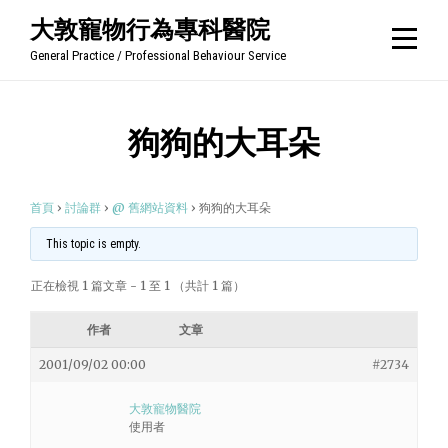
Skip
大敦寵物行為專科醫院
to
General Practice / Professional Behaviour Service
content
狗狗的大耳朵
首頁
›
討論群
›
@ 舊網站資料
›
狗狗的大耳朵
This topic is empty.
正在檢視 1 篇文章 - 1 至 1 （共計 1 篇）
作者
文章
2001/09/02 00:00
#2734
大敦寵物醫院
使用者