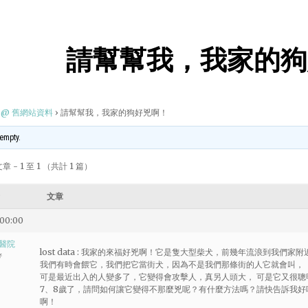
請幫幫我，我家的狗
@ 舊網站資料
›
請幫幫我，我家的狗好兇啊！
 empty.
 - 1 至 1 （共計 1 篇）
文章
 00:00
醫院
lost data : 我家的來福好兇啊！它是隻大型柴犬，前幾年流浪到我們家附
者
我們有時會餵它，我們把它當街犬，因為不是我們那條街的人它就會叫，
可是最近出入的人變多了，它變得會攻擊人，真另人頭大， 可是它又很
7、8歲了，請問如何讓它變得不那麼兇呢？有什麼方法嗎？請快告訴我
啊！