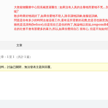
大敦寵物醫療中心院長戴更基醫生 : 如果沒有人真的去養牠而要牠不兇…
呢?
散步時牽好牠就好了,如果你要牠不咬人,除非讓牠訓練,做服從訓練,
問題是你有多少的時間去做這樣工作,還有這所需要的花費,您是否也願意負
雖然是流浪狗(before),但是現在已是你的狗了,無論牠以前如,responsi
在的社會不會有那麼多的暴力,所以,如果你覺得自己 很有心, 但是不知如何開始
文章
 - 1 至 1 （共計 1 篇）
資料」討論已關閉，無法發表主題與回覆。