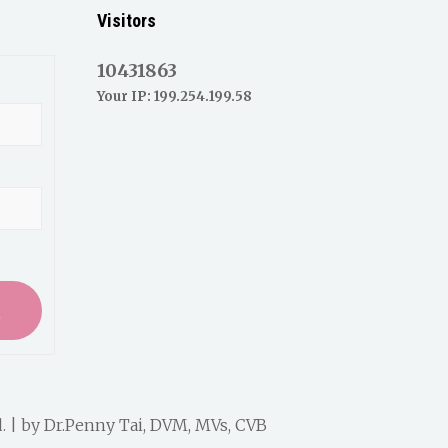
Visitors
10431863
Your IP: 199.254.199.58
入
. | by
Dr.Penny Tai, DVM, MVs, CVB