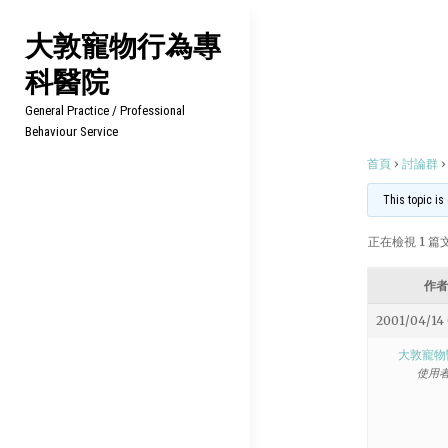
Skip
大敦寵物行為專
to
科醫院
content
General Practice / Professional
Behaviour Service
首頁
›
討論群
›
This topic is
正在檢視 1 篇文章
作者
2001/04/14
大敦寵物
使用