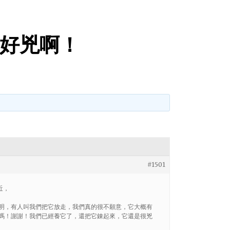
好兇啊！
#1501
近，
聰明，有人叫我們把它放走，我們真的很不願意，它大概有
好嗎！謝謝！我們已經養它了，還把它錬起來，它還是很兇