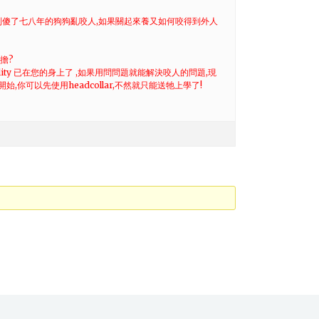
.別傻了七八年的狗狗亂咬人,如果關起來養又如何咬得到外人
擔?
bility 已在您的身上了 ,如果用問問題就能解決咬人的問題,現
,你可以先使用headcollar,不然就只能送牠上學了!