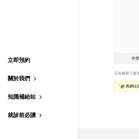
立即預約
作者
正在檢視 1 篇文章
關於我們
「@ 舊網站
知識補給站
就診前必讀