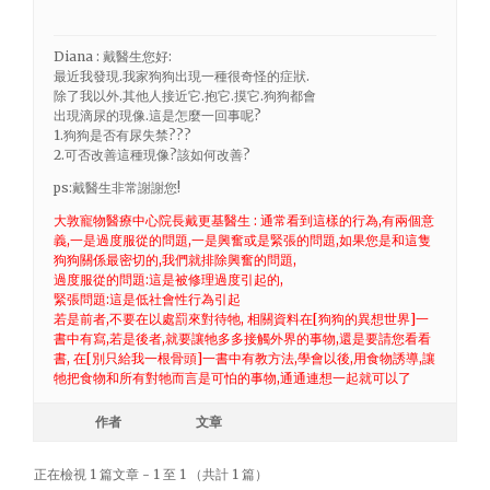
Diana : 戴醫生您好:
最近我發現.我家狗狗出現一種很奇怪的症狀.
除了我以外.其他人接近它.抱它.摸它.狗狗都會
出現滴尿的現像.這是怎麼一回事呢?
1.狗狗是否有尿失禁???
2.可否改善這種現像?該如何改善?
ps:戴醫生非常謝謝您!
大敦寵物醫療中心院長戴更基醫生 : 通常看到這樣的行為,有兩個意
義,一是過度服從的問題,一是興奮或是緊張的問題,如果您是和這隻
狗狗關係最密切的,我們就排除興奮的問題,
過度服從的問題:這是被修理過度引起的,
緊張問題:這是低社會性行為引起
若是前者,不要在以處罰來對待牠, 相關資料在[狗狗的異想世界]一
書中有寫,若是後者,就要讓牠多多接觸外界的事物,還是要請您看看
書, 在[別只給我一根骨頭]一書中有教方法,學會以後,用食物誘導,讓
牠把食物和所有對牠而言是可怕的事物,通通連想一起就可以了
作者
文章
正在檢視 1 篇文章 - 1 至 1 （共計 1 篇）