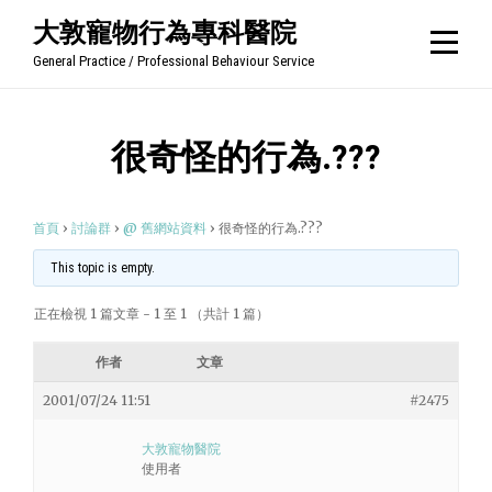
Skip
大敦寵物行為專科醫院
to
General Practice / Professional Behaviour Service
content
很奇怪的行為.???
首頁
›
討論群
›
@ 舊網站資料
›
很奇怪的行為.???
This topic is empty.
正在檢視 1 篇文章 - 1 至 1 （共計 1 篇）
作者
文章
2001/07/24 11:51
#2475
大敦寵物醫院
使用者