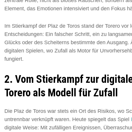
zentrale Rolle, nicht als bloßes Rauschen, sondern al
Element, das Emotionen intensiviert und den Fokus hä
Im Stierkampf der Plaz de Toros stand der Torero vor
Entscheidungen: Ein falscher Schritt, ein zu langsame
Glücks oder des Scheiterns bestimmte den Ausgang. Äh
digitalen Spielen, wo Zufall als Motor für Unvorherse
fungiert.
2. Vom Stierkampf zur digital
Torero als Modell für Zufall
Die Plaz de Toros war stets ein Ort des Risikos, wo S
untrennbar verknüpft waren. Heute spiegelt das Spiel
digitale Weise: Mit zufälligen Ereignissen, Überras