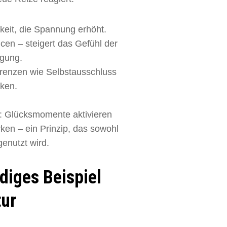
rkeit, die Spannung erhöht.
en – steigert das Gefühl der
igung.
 Grenzen wie Selbstausschluss
rken.
d: Glücksmomente aktivieren
en – ein Prinzip, das sowohl
enutzt wird.
ndiges Beispiel
ur