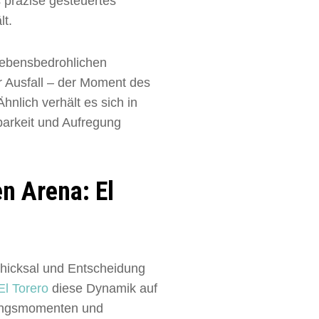
s präzise gesteuertes
lt.
 lebensbedrohlichen
r Ausfall – der Moment des
nlich verhält es sich in
hbarkeit und Aufregung
en Arena: El
chicksal und Entscheidung
El Torero
diese Dynamik auf
chungsmomenten und