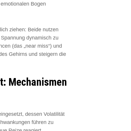
n emotionalen Bogen
lich ziehen: Beide nutzen
, um Spannung dynamisch zu
ncen (das „near miss“) und
des Gehirns und steigern die
rt: Mechanismen
ngesetzt, dessen Volatilität
Schwankungen führen zu
eue Reize reagiert.