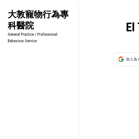
Skip
大敦寵物行為專
to
科醫院
content
文
El
General Practice / Professional
章
Behaviour Service
導
加入為 
覽