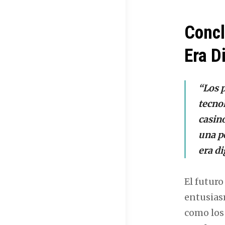
Concl
Era Di
“Los
tecno
casin
una pe
era di
El futuro
entusias
como los