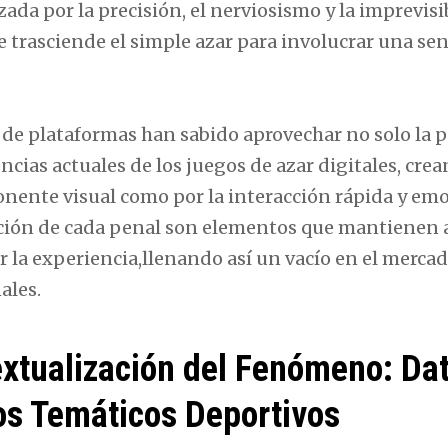
zada por la precisión, el nerviosismo y la imprevis
e trasciende el simple azar para involucrar una 
 de plataformas han sabido aprovechar no solo la 
ncias actuales de los juegos de azar digitales, cr
nente visual como por la interacción rápida y emoc
ución de cada penal son elementos que mantienen a
r la experiencia,llenando así un vacío en el merca
ales.
xtualización del Fenómeno: Dat
s Temáticos Deportivos