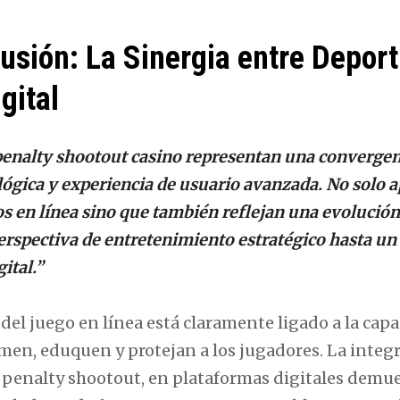
usión: La Sinergia entre Deport
gital
penalty shootout casino
representan una convergenc
lógica y experiencia de usuario avanzada. No solo a
os en línea sino que también reflejan una evolució
rspectiva de entretenimiento estratégico hasta un e
gital.”
 del juego en línea está claramente ligado a la cap
men, eduquen y protejan a los jugadores. La integr
 penalty shootout, en plataformas digitales demue