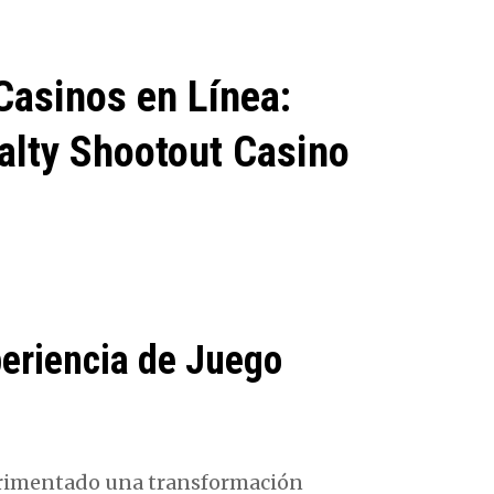
Casinos en Línea:
alty Shootout Casino
periencia de Juego
xperimentado una transformación