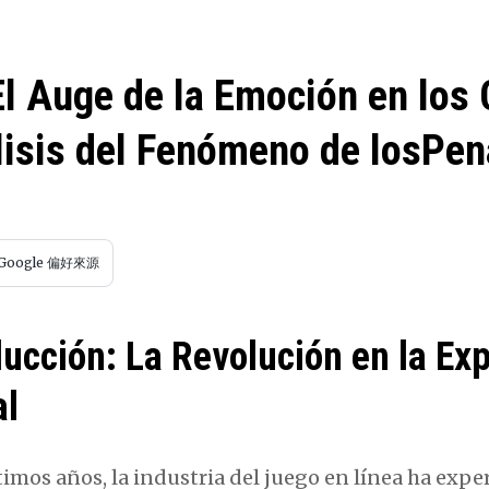
El Auge de la Emoción en los 
isis del Fenómeno de losPen
Google 偏好來源
ducción: La Revolución en la Ex
al
ltimos años, la industria del juego en línea ha e