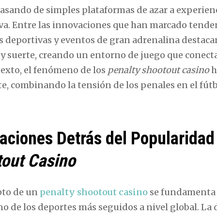
 pasando de simples plataformas de azar a experien
va. Entre las innovaciones que han marcado tendenc
s deportivas y eventos de gran adrenalina destaca
y suerte, creando un entorno de juego que conecta 
texto, el fenómeno de los
penalty shootout casino
h
e, combinando la tensión de los penales en el fútb
aciones Detrás del Popularidad
out Casino
pto de un
penalty shootout casino
se fundamenta e
no de los deportes más seguidos a nivel global. La