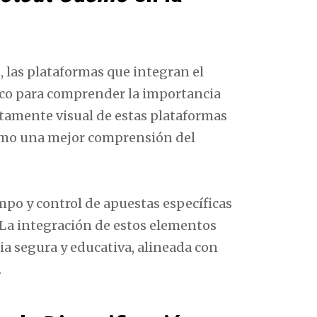
 las plataformas que integran el
ico para comprender la importancia
altamente visual de estas plataformas
omo una mejor comprensión del
po y control de apuestas específicas
 La integración de estos elementos
ia segura y educativa, alineada con
.