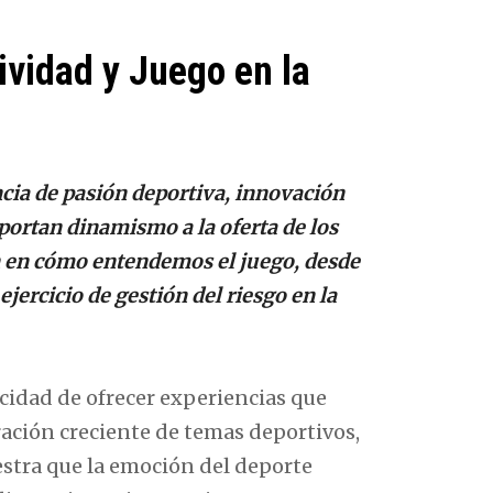
ividad y Juego en la
ia de pasión deportiva, innovación
portan dinamismo a la oferta de los
n en cómo entendemos el juego, desde
jercicio de gestión del riesgo en la
acidad de ofrecer experiencias que
ación creciente de temas deportivos,
stra que la emoción del deporte