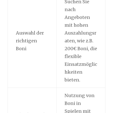
Suchen Sie
nach
Angeboten
mit hohen
Auswahl der
Auszahlungsr
richtigen
aten, wie z.B.
Boni
200€ Boni, die
flexible
Einsatzmöglic
hkeiten
bieten.
Nutzung von
Boni in
Spielen mit