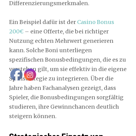
Differenzierungsmerkmalen.
Ein Beispiel dafür ist der
Casino Bonus
200€
– eine Offerte, die bei richtiger
Nutzung echten Mehrwert generieren
kann. Solche Boni unterliegen
spezifischen Bonusbedingungen, die es zu
verstehen gilt, um sie effektiv in die eigene
Spielstrategie zu integrieren. Über die
Jahre haben Fachanalysen gezeigt, dass
Spieler, die Bonusbedingungen sorgfältig
studieren, ihre Gewinnchancen deutlich
steigern können.