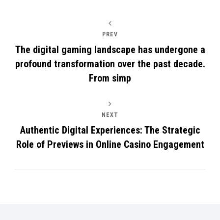
PREV
The digital gaming landscape has undergone a
profound transformation over the past decade.
From simp
NEXT
Authentic Digital Experiences: The Strategic
Role of Previews in Online Casino Engagement