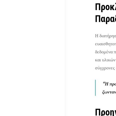
Προκ
Παρα
Η διατήρησ
ευαισθητοπ
δεδομένα π
και υλικών
σύγχρονες 
“Η προ
ζωνταν
Προηγ