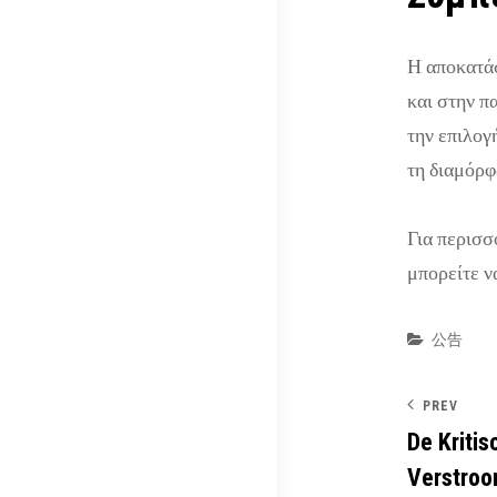
Η αποκατάσ
και στην π
την επιλογ
τη διαμόρφ
Για περισσ
μπορείτε ν
Categor
公告
PREV
De Kritis
Verstroo