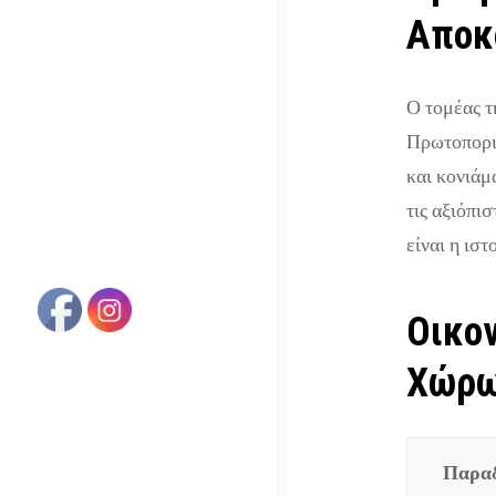
Αποκ
Ο τομέας τ
Πρωτοπορια
και κονιάμ
τις αξιόπι
είναι η ισ
Οικον
Χώρ
Παραδ