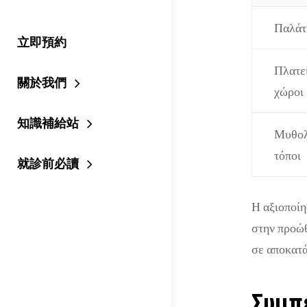
Παλάτι
立即預約
Πλατεί
關於我們
χώροι
知識補給站
Μυθολο
τόποι
就診前必讀
Η αξιοποίη
στην προώθ
σε αποκατά
Συμπ