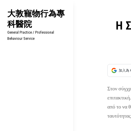
Skip
大敦寵物行為專
to
科醫院
content
文
Η 
General Practice / Professional
章
Behaviour Service
導
覽
加入為 
Στον σύγχρ
επιτακτική.
από το να 
ταυτότητας