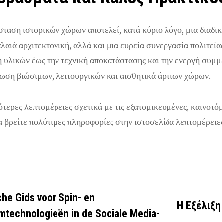
ταση ιστορικών χώρων αποτελεί, κατά κύριο λόγο, μια διαδι
αλαιά αρχιτεκτονική, αλλά και μια ευρεία συνεργασία πολιτεία
ή υλικών έως την τεχνική αποκατάστασης και την ενεργή συμμε
ωση βιώσιμων, λειτουργικών και αισθητικά άρτιων χώρων.
ότερες λεπτομέρειες σχετικά με τις εξατομικευμένες, καινοτό
α βρείτε πολύτιμες πληροφορίες στην ιστοσελίδα λεπτομέρειε
ies
che Gids voor Spin- en
Η Εξέλιξη
mtechnologieën in de Sociale Media-