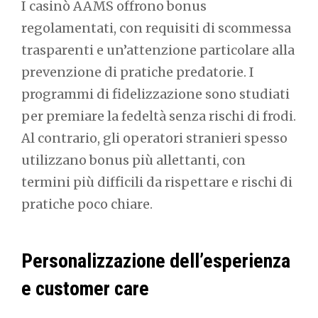
I casinò AAMS offrono bonus
regolamentati, con requisiti di scommessa
trasparenti e un’attenzione particolare alla
prevenzione di pratiche predatorie. I
programmi di fidelizzazione sono studiati
per premiare la fedeltà senza rischi di frodi.
Al contrario, gli operatori stranieri spesso
utilizzano bonus più allettanti, con
termini più difficili da rispettare e rischi di
pratiche poco chiare.
Personalizzazione dell’esperienza
e customer care