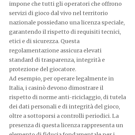
impone che tutti gli operatori che offrono
servizi di gioco dal vivo nel territorio
nazionale possiedano una licenza speciale,
garantendo il rispetto di requisiti tecnici,
etici e di sicurezza. Questa
regolamentazione assicura elevati
standard di trasparenza, integrità e
protezione del giocatore.
Ad esempio, per operare legalmente in
Italia, i casinò devono dimostrare il
rispetto di norme anti-riciclaggio, di tutela
dei dati personali e di integrità del gioco,
oltre a sottoporsi a controlli periodici. La
presenza di questa licenza rappresenta un
elemento di fiducia fondamentale per i