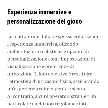
Esperienze immersive e
personalizzazione del gioco
Le piattaforme italiane spesso enfatizzano
l’esperienza immersiva, offrendo
ambientazioni realistiche e opzioni di
personalizzazione come impostazioni di
visualizzazione e preferenze di
interazione. Il loro obiettivo è restituire
l’atmosfera di un casinò fisico, assicurando
un’esperienza coinvolgente e sicura.
Al contrario, alcuni operatori stranieri, in
particolare quelli non regolamentati,