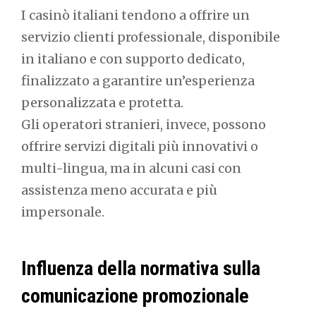
I casinò italiani tendono a offrire un
servizio clienti professionale, disponibile
in italiano e con supporto dedicato,
finalizzato a garantire un’esperienza
personalizzata e protetta.
Gli operatori stranieri, invece, possono
offrire servizi digitali più innovativi o
multi-lingua, ma in alcuni casi con
assistenza meno accurata e più
impersonale.
Influenza della normativa sulla
comunicazione promozionale