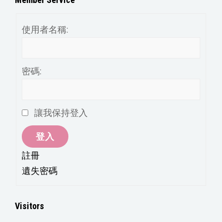
類
使用者名稱:
密碼:
讓我保持登入
登入
註冊
遺失密碼
Visitors