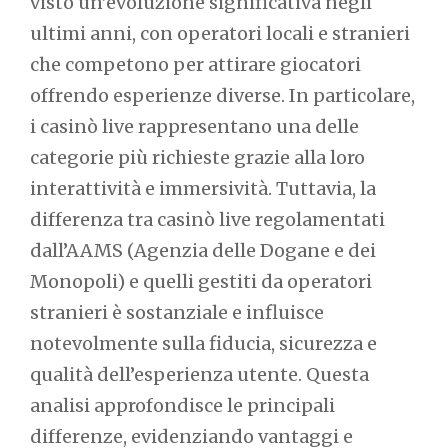
visto un’evoluzione significativa negli
ultimi anni, con operatori locali e stranieri
che competono per attirare giocatori
offrendo esperienze diverse. In particolare,
i casinò live rappresentano una delle
categorie più richieste grazie alla loro
interattività e immersività. Tuttavia, la
differenza tra casinò live regolamentati
dall’AAMS (Agenzia delle Dogane e dei
Monopoli) e quelli gestiti da operatori
stranieri è sostanziale e influisce
notevolmente sulla fiducia, sicurezza e
qualità dell’esperienza utente. Questa
analisi approfondisce le principali
differenze, evidenziando vantaggi e