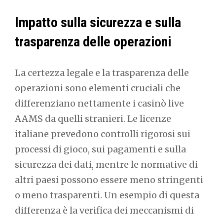
Impatto sulla sicurezza e sulla
trasparenza delle operazioni
La certezza legale e la trasparenza delle
operazioni sono elementi cruciali che
differenziano nettamente i casinò live
AAMS da quelli stranieri. Le licenze
italiane prevedono controlli rigorosi sui
processi di gioco, sui pagamenti e sulla
sicurezza dei dati, mentre le normative di
altri paesi possono essere meno stringenti
o meno trasparenti. Un esempio di questa
differenza è la verifica dei meccanismi di