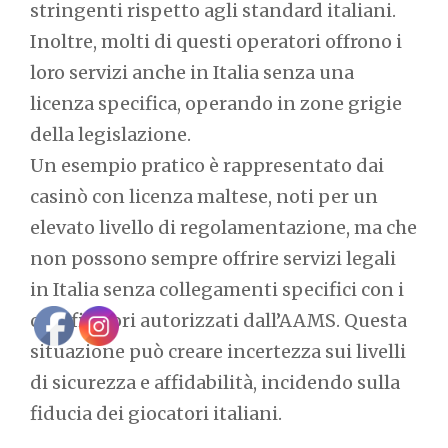
stringenti rispetto agli standard italiani.
Inoltre, molti di questi operatori offrono i
loro servizi anche in Italia senza una
licenza specifica, operando in zone grigie
della legislazione.
Un esempio pratico è rappresentato dai
casinò con licenza maltese, noti per un
elevato livello di regolamentazione, ma che
non possono sempre offrire servizi legali
in Italia senza collegamenti specifici con i
certificatori autorizzati dall’AAMS. Questa
situazione può creare incertezza sui livelli
di sicurezza e affidabilità, incidendo sulla
fiducia dei giocatori italiani.