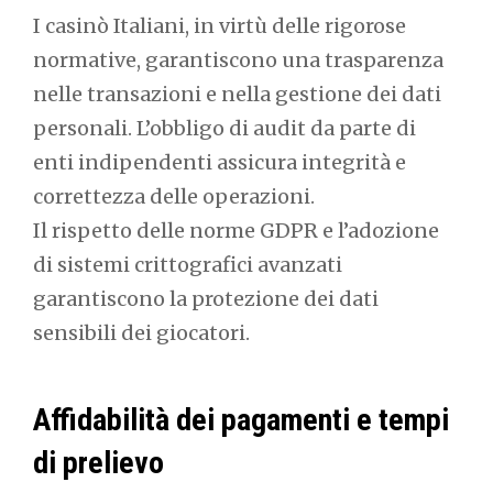
I casinò Italiani, in virtù delle rigorose
normative, garantiscono una trasparenza
nelle transazioni e nella gestione dei dati
personali. L’obbligo di audit da parte di
enti indipendenti assicura integrità e
correttezza delle operazioni.
Il rispetto delle norme GDPR e l’adozione
di sistemi crittografici avanzati
garantiscono la protezione dei dati
sensibili dei giocatori.
Affidabilità dei pagamenti e tempi
di prelievo