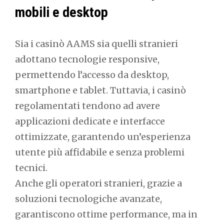
mobili e desktop
Sia i casinò AAMS sia quelli stranieri
adottano tecnologie responsive,
permettendo l’accesso da desktop,
smartphone e tablet. Tuttavia, i casinò
regolamentati tendono ad avere
applicazioni dedicate e interfacce
ottimizzate, garantendo un’esperienza
utente più affidabile e senza problemi
tecnici.
Anche gli operatori stranieri, grazie a
soluzioni tecnologiche avanzate,
garantiscono ottime performance, ma in