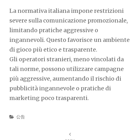
La normativa italiana impone restrizioni
severe sulla comunicazione promozionale,
limitando pratiche aggressive o
ingannevoli. Questo favorisce un ambiente
di gioco più etico e trasparente.
Gli operatori stranieri, meno vincolati da
tali norme, possono utilizzare campagne
più aggressive, aumentando il rischio di
pubblicità ingannevole o pratiche di
marketing poco trasparenti.
Categories
公告