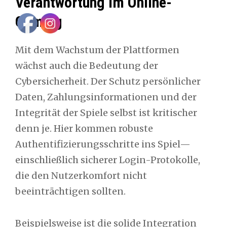
Verantwortung im Online-
Gaming
Mit dem Wachstum der Plattformen
wächst auch die Bedeutung der
Cybersicherheit. Der Schutz persönlicher
Daten, Zahlungsinformationen und der
Integrität der Spiele selbst ist kritischer
denn je. Hier kommen robuste
Authentifizierungsschritte ins Spiel—
einschließlich sicherer Login-Protokolle,
die den Nutzerkomfort nicht
beeinträchtigen sollten.
Beispielsweise ist die solide Integration