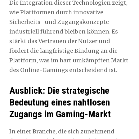
Die Integration dieser Technologien zeigt,
wie Plattformen durch innovative
Sicherheits- und Zugangskonzepte
industriell führend bleiben können. Es
stärkt das Vertrauen der Nutzer und
fördert die langfristige Bindung an die
Plattform, was im hart umkämpften Markt
des Online-Gamings entscheidend ist.
Ausblick: Die strategische
Bedeutung eines nahtlosen
Zugangs im Gaming-Markt
In einer Branche, die sich zunehmend