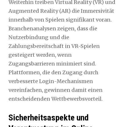
Weiterhin treiben Virtual Reality (VR) und
Augmented Reality (AR) die Immersivität
innerhalb von Spielen signifikant voran.
Branchenanalysen zeigen, dass die
Nutzerbindung und die
Zahlungsbereitschaft in VR-Spielen
gesteigert werden, wenn
Zugangsbarrieren minimiert sind.
Plattformen, die den Zugang durch
verbesserte Login-Mechanismen
vereinfachen, gewinnen damit einen
entscheidenden Wettbewerbsvorteil.
Sicherheitsaspekte und