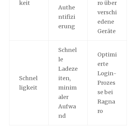
keit
ro über
Authe
verschi
ntifizi
edene
erung
Geräte
Schnel
Optimi
le
erte
Ladeze
Login-
Schnel
iten,
Prozes
ligkeit
minim
se bei
aler
Ragna
Aufwa
ro
nd