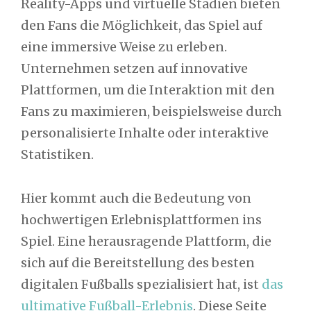
Reality-Apps und virtuelle Stadien bieten
den Fans die Möglichkeit, das Spiel auf
eine immersive Weise zu erleben.
Unternehmen setzen auf innovative
Plattformen, um die Interaktion mit den
Fans zu maximieren, beispielsweise durch
personalisierte Inhalte oder interaktive
Statistiken.
Hier kommt auch die Bedeutung von
hochwertigen Erlebnisplattformen ins
Spiel. Eine herausragende Plattform, die
sich auf die Bereitstellung des besten
digitalen Fußballs spezialisiert hat, ist
das
ultimative Fußball-Erlebnis
. Diese Seite