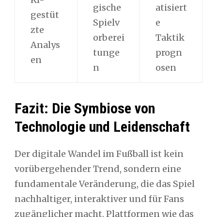
gische
atisiert
gestüt
Spielv
e
zte
orberei
Taktik
Analys
tunge
progn
en
n
osen
Fazit: Die Symbiose von
Technologie und Leidenschaft
Der digitale Wandel im Fußball ist kein
vorübergehender Trend, sondern eine
fundamentale Veränderung, die das Spiel
nachhaltiger, interaktiver und für Fans
zugänglicher macht. Plattformen wie das