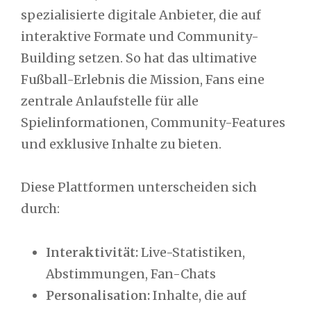
spezialisierte digitale Anbieter, die auf
interaktive Formate und Community-
Building setzen. So hat das ultimative
Fußball-Erlebnis die Mission, Fans eine
zentrale Anlaufstelle für alle
Spielinformationen, Community-Features
und exklusive Inhalte zu bieten.
Diese Plattformen unterscheiden sich
durch:
Interaktivität:
Live-Statistiken,
Abstimmungen, Fan-Chats
Personalisation:
Inhalte, die auf