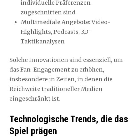
individuelle Präferenzen
zugeschnitten sind
Multimediale Angebote:
Video-
Highlights, Podcasts, 3D-
Taktikanalysen
Solche Innovationen sind essenziell, um
das Fan-Engagement zu erhöhen,
insbesondere in Zeiten, in denen die
Reichweite traditioneller Medien
eingeschränkt ist.
Technologische Trends, die das
Spiel prägen