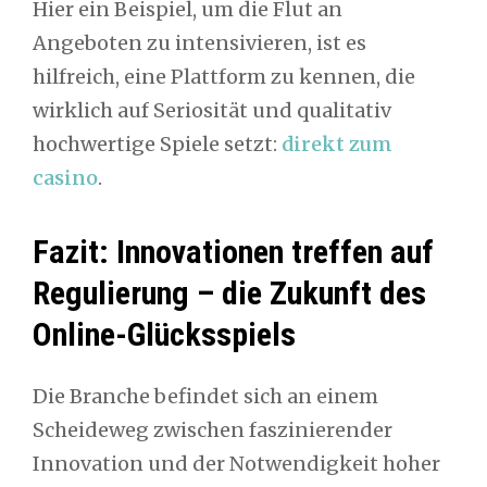
Hier ein Beispiel, um die Flut an
Angeboten zu intensivieren, ist es
hilfreich, eine Plattform zu kennen, die
wirklich auf Seriosität und qualitativ
hochwertige Spiele setzt:
direkt zum
casino
.
Fazit: Innovationen treffen auf
Regulierung – die Zukunft des
Online-Glücksspiels
Die Branche befindet sich an einem
Scheideweg zwischen faszinierender
Innovation und der Notwendigkeit hoher