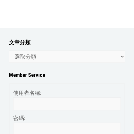
文章分類
文
章
分
Member Service
類
使用者名稱:
密碼: