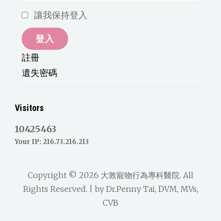
讓我保持登入
登入
註冊
遺失密碼
Visitors
10425463
Your IP: 216.73.216.213
Copyright © 2026
大敦寵物行為專科醫院
. All
Rights Reserved. | by
Dr.Penny Tai, DVM, MVs,
CVB