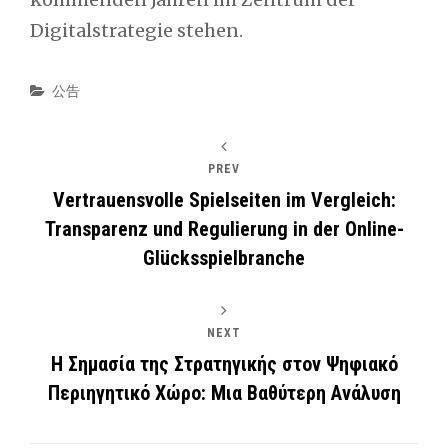
Digitalstrategie stehen.
Categories
公告
PREV
Vertrauensvolle Spielseiten im Vergleich:
Transparenz und Regulierung in der Online-
Glücksspielbranche
NEXT
Η Σημασία της Στρατηγικής στον Ψηφιακό
Περιηγητικό Χώρο: Μια Βαθύτερη Ανάλυση