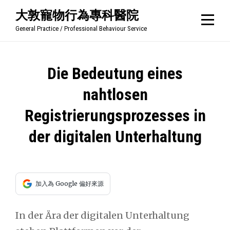
Skip
大敦寵物行為專科醫院
to
General Practice / Professional Behaviour Service
content
文
Die Bedeutung eines
章
nahtlosen
導
Registrierungsprozesses in
覽
der digitalen Unterhaltung
加入為 Google 偏好來源
In der Ära der digitalen Unterhaltung