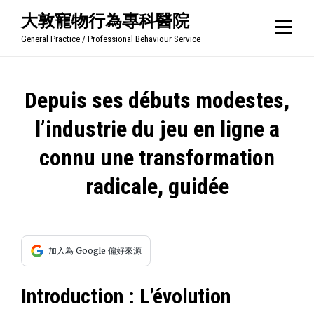
Skip
大敦寵物行為專科醫院
to
General Practice / Professional Behaviour Service
content
文
Depuis ses débuts modestes,
章
l’industrie du jeu en ligne a
導
connu une transformation
覽
radicale, guidée
加入為 Google 偏好來源
Introduction : L’évolution