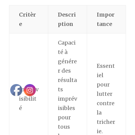
Critèr
Descri
Impor
e
ption
tance
Capaci
té à
génére
Essent
r des
iel
résulta
pour
Imprév
ts
lutter
isibilit
imprév
contre
é
isibles
la
pour
tricher
tous
ie.