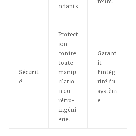
teurs.
ndants
.
Protect
ion
contre
Garant
toute
it
Sécurit
manip
l’intég
é
ulatio
rité du
n ou
systèm
rétro-
e.
ingéni
erie.