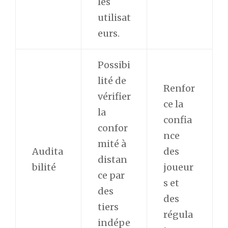
les
utilisat
eurs.
Possibi
lité de
Renfor
vérifier
ce la
la
confia
confor
nce
mité à
Audita
des
distan
bilité
joueur
ce par
s et
des
des
tiers
régula
indépe