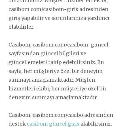
bulabilirsiniz. Müşteri hizmetleri ekibi,
casibom.com/casibom-giris adresinden
giriş yapabilir ve sorunlarınıza yardımcı
olabilirler.
Casibom, casibom.com/casibom-guncel
sayfasından güncel bilgileri ve
güncellemeleri takip edebilirsiniz. Bu
sayfa, her müşteriye özel bir deneyim
sunmayı amaçlamaktadır. Müşteri
hizmetleri ekibi, her müşteriye özel bir
deneyim sunmayı amaçlamaktadır.
Casibom, casibom.com/casibo adresinden
destek
casibom güncel giris
alabilirsiniz.