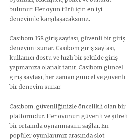
bulunur. Her oyun türü için en iyi
deneyimle karşılaşacaksınız.
Casibom 158 giriş sayfası, güvenli bir giriş
deneyimi sunar. Casibom giriş sayfası,
kullanıcı dostu ve hızlı bir şekilde giriş
yapmanıza olanak tanır. Casibom güncel
giriş sayfası, her zaman güncel ve güvenli
bir deneyim sunar.
Casibom, güvenliğinizle öncelikli olan bir
platformdur. Her oyunun güvenli ve şifreli
bir ortamda oynanmasını sağlar. En
popüler oyunlarımız arasında slot