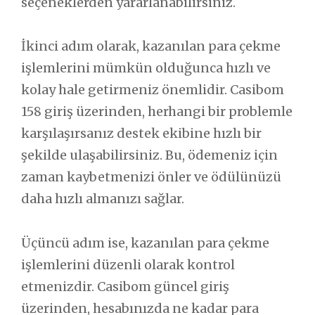
seçeneklerden yararlanabilirsiniz.
İkinci adım olarak, kazanılan para çekme
işlemlerini mümkün olduğunca hızlı ve
kolay hale getirmeniz önemlidir. Casibom
158 giriş üzerinden, herhangi bir problemle
karşılaşırsanız destek ekibine hızlı bir
şekilde ulaşabilirsiniz. Bu, ödemeniz için
zaman kaybetmenizi önler ve ödülünüzü
daha hızlı almanızı sağlar.
Üçüncü adım ise, kazanılan para çekme
işlemlerini düzenli olarak kontrol
etmenizdir. Casibom güncel giriş
üzerinden, hesabınızda ne kadar para