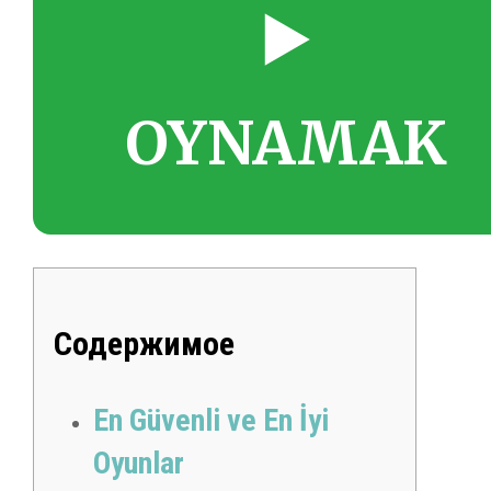
▶️
OYNAMAK
Содержимое
En Güvenli ve En İyi
Oyunlar