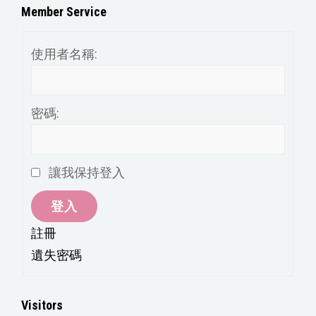
分
Member Service
類
使用者名稱:
密碼:
讓我保持登入
登入
註冊
遺失密碼
Visitors