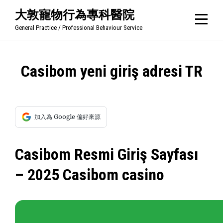
Skip
大敦寵物行為專科醫院
to
General Practice / Professional Behaviour Service
content
文
Casibom yeni giriş adresi TR
章
導
加入為 Google 偏好來源
覽
Casibom Resmi Giriş Sayfası
– ​2025 Casibom casino