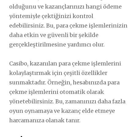
olduğunu ve kazançlarınızı hangi ödeme
yöntemiyle çektiğinizi kontrol
edebilirsiniz. Bu, para çekme işlemlerinizin
daha etkin ve güvenli bir şekilde
gerçekleştirilmesine yardımcı olur.
Casibo, kazanılan para çekme işlemlerini
kolaylaştırmak için çeşitli özellikler
sunmaktadır. Örneğin, hesabınızda para
çekme işlemlerini otomatik olarak
yönetebilirsiniz. Bu, zamanınızı daha fazla
oyun oynamaya ve kazanç elde etmeye
harcamanıza olanak tanır.