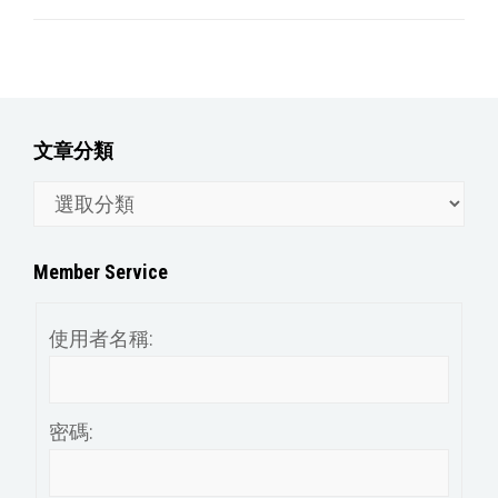
文章分類
文
章
分
Member Service
類
使用者名稱:
密碼: