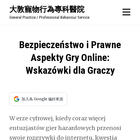
Skip
大敦寵物行為專科醫院
to
General Practice / Professional Behaviour Service
content
文
Bezpieczeństwo i Prawne
章
Aspekty Gry Online:
導
Wskazówki dla Graczy
覽
加入為 Google 偏好來源
W erze cyfrowej, kiedy coraz więcej
entuzjastów gier hazardowych przenosi
swoje rozgrywki do internetu, kwestia