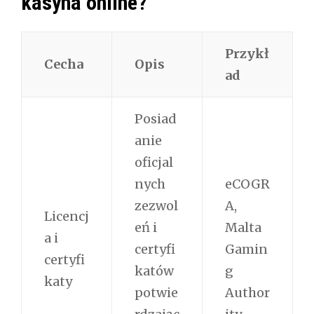
kasyna online?
Przykł
Cecha
Opis
ad
Posiad
anie
oficjal
nych
eCOGR
zezwol
A,
Licencj
eń i
Malta
a i
certyfi
Gamin
certyfi
katów
g
katy
potwie
Author