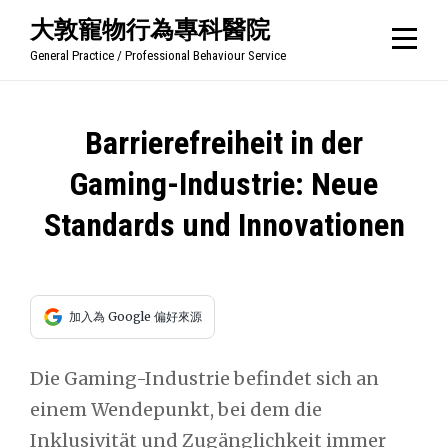
Skip
大敦寵物行為專科醫院
to
General Practice / Professional Behaviour Service
content
文
Barrierefreiheit in der
章
Gaming-Industrie: Neue
導
Standards und Innovationen
覽
加入為 Google 偏好來源
Die Gaming-Industrie befindet sich an
einem Wendepunkt, bei dem die
Inklusivität und Zugänglichkeit immer