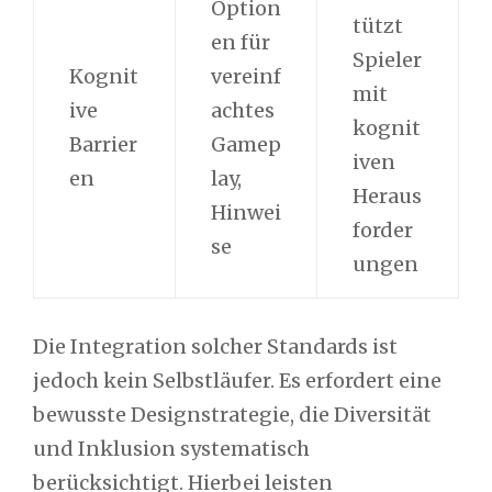
Option
tützt
en für
Spieler
Kognit
vereinf
mit
ive
achtes
kognit
Barrier
Gamep
iven
en
lay,
Heraus
Hinwei
forder
se
ungen
Die Integration solcher Standards ist
jedoch kein Selbstläufer. Es erfordert eine
bewusste Designstrategie, die Diversität
und Inklusion systematisch
berücksichtigt. Hierbei leisten