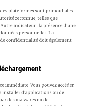
té des plateformes sont primordiales.
autorité reconnue, telles que
 Autre indicateur : la présence d’une
 données personnelles. La
 de confidentialité doit également
téléchargement
nce immédiate. Vous pouvez accéder
 installer d’applications ou de
n par des malwares ou de