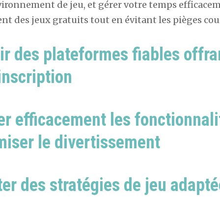
ironnement de jeu, et gérer votre temps efficaceme
t des jeux gratuits tout en évitant les pièges cou
ir des plateformes fiables offra
inscription
ser efficacement les fonctionnal
iser le divertissement
er des stratégies de jeu adapté