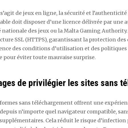
 s’agit de jeux en ligne, la sécurité et l’authentici
iable doit disposer d’une licence délivrée par une 
é nationale des jeux ou la Malta Gaming Authority.
ucture SSL (HTTPS), garantissant la protection des
nce des conditions d’utilisation et des politiques
re pour éviter toute mauvaise surprise.
ges de privilégier les sites sans 
eformes sans téléchargement offrent une expérie
depuis n’importe quel navigateur compatible, sans
 supplémentaires. Cela réduit le risque d’infectio