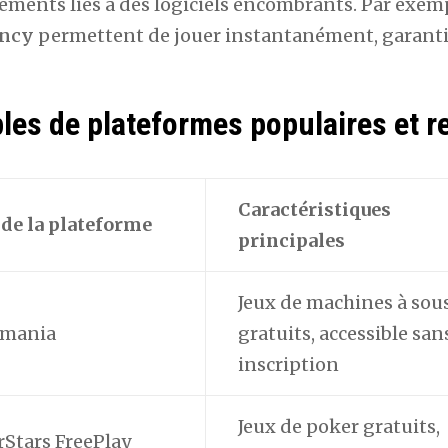
ements liés à des logiciels encombrants. Par exemp
ency
permettent de jouer instantanément, garantiss
les de plateformes populaires et 
Caractéristiques
de la plateforme
principales
Jeux de machines à sou
omania
gratuits, accessible san
inscription
Jeux de poker gratuits,
Stars FreePlay