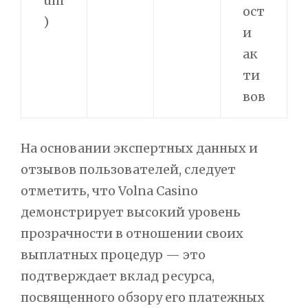
um
ост
)
и
ак
ти
вов
На основании экспертных данных и
отзывов пользователей, следует
отметить, что Volna Casino
демонстрирует высокий уровень
прозрачности в отношении своих
выплатных процедур — это
подтверждает вклад ресурса,
посвященного обзору его платежных