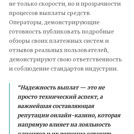
не только скорости, но и прозрачности
процессов выплаты средств.
Операторы, демонстрирующие
готовность публиковать подробные
обзоры своих платежных систем и
отзывов реальных пользователей,
демонстрируют свою ответственность
и соблюдение стандартов индустрии.
“Надежность выплат — это не
просто технический аспект, а
важнейшая составляющая
репутации онлайн-казино, которая
напрямую влияет на лояльность
клиентов и их решение оставить