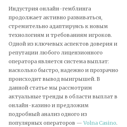
Индустрия онлайн-гемблинга
продолжает активно развиваться,
стремительно адаптируясь к новым
технологиям и требованиям игроков.
Одной из ключевых аспектов доверия и
репутации любого лицензионного
оператора является система выплат:
насколько быстро, надежно и прозрачно
происходит вывод выигрышей. В
данной статье мы рассмотрим
актуальные тренды в области выплат в
онлайн-казино и предложим
подробный анализ одного из
популярных операторов —
Volna Casino
.