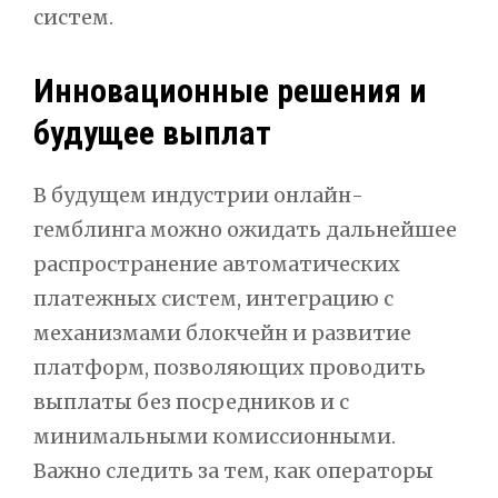
систем.
Инновационные решения и
будущее выплат
В будущем индустрии онлайн-
гемблинга можно ожидать дальнейшее
распространение автоматических
платежных систем, интеграцию с
механизмами блокчейн и развитие
платформ, позволяющих проводить
выплаты без посредников и с
минимальными комиссионными.
Важно следить за тем, как операторы