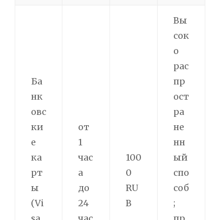
Вы
сок
о
рас
Ба
пр
нк
ост
овс
ра
ки
от
не
е
1
нн
ка
час
100
ый
рт
а
0
спо
ы
до
RU
соб
(Vi
24
B
;
sa,
час
пр