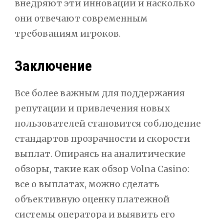
внедряют эти инновации и насколько
они отвечают современным
требованиям игроков.
Заключение
Все более важным для поддержания
репутации и привлечения новых
пользователей становится соблюдение
стандартов прозрачности и скорости
выплат. Опираясь на аналитические
обзоры, такие как обзор Volna Casino:
все о выплатах, можно сделать
объективную оценку платежной
системы оператора и выявить его