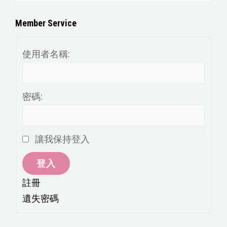
章
分
Member Service
類
使用者名稱:
密碼:
讓我保持登入
登入
註冊
遺失密碼