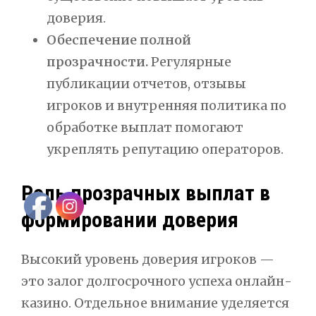
доверия.
Обеспечение полной
прозрачности.
Регулярные
публикации отчетов, отзывы
игроков и внутренняя политика по
обработке выплат помогают
укреплять репутацию операторов.
Роль прозрачных выплат в
формировании доверия
Высокий уровень доверия игроков —
это залог долгосрочного успеха онлайн-
казино. Отдельное внимание уделяется