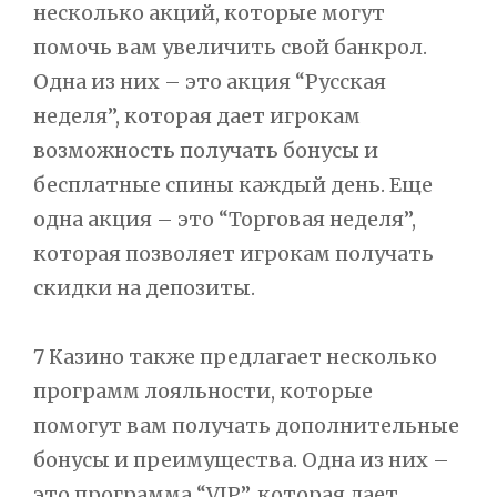
несколько акций, которые могут
помочь вам увеличить свой банкрол.
Одна из них – это акция “Русская
неделя”, которая дает игрокам
возможность получать бонусы и
бесплатные спины каждый день. Еще
одна акция – это “Торговая неделя”,
которая позволяет игрокам получать
скидки на депозиты.
7 Казино также предлагает несколько
программ лояльности, которые
помогут вам получать дополнительные
бонусы и преимущества. Одна из них –
это программа “VIP”, которая дает