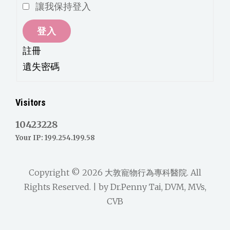
讓我保持登入
登入
註冊
遺失密碼
Visitors
10423228
Your IP: 199.254.199.58
Copyright © 2026
大敦寵物行為專科醫院
. All
Rights Reserved. | by
Dr.Penny Tai, DVM, MVs,
CVB