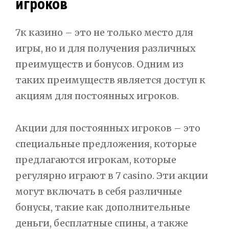
игроков
7к казино – это не только место для
игры, но и для получения различных
преимуществ и бонусов. Одним из
таких преимуществ является доступ к
акциям для постоянных игроков.
Акции для постоянных игроков – это
специальные предложения, которые
предлагаются игрокам, которые
регулярно играют в 7 casino. Эти акции
могут включать в себя различные
бонусы, такие как дополнительные
деньги, бесплатные спины, а также