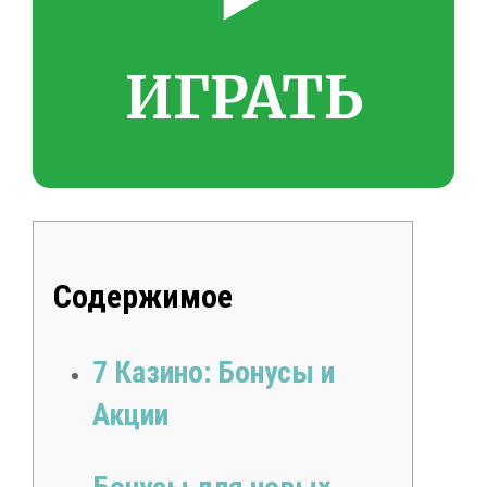
ИГРАТЬ
Содержимое
7 Казино: Бонусы и
Акции