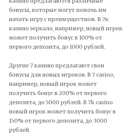
казино предлагаются различные
бонусы, которые могут помочь им
начать игру с преимуществом. В 7к
казино зеркало, например, новый игрок
может получить бонус в 100% от
первого депозита, до 1000 рублей.
Другие 7 казино предлагают свои
бонусы для новых игроков. В 7 casino,
например, новый игрок может
получить бонус в 200% от первого
депозита, до 5000 рублей. В 7k casino
новый игрок может получить бонус в
150% от первого депозита, до 3000
рублей.