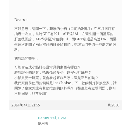
Dears：
不好意思，請問一下，我家的小貓（目前約8個月）在三月底時有
抽過一次血，當時GPT有191，AIP達161，在醫生開一個禮拜的
肝藥後回診，AIP降到正常值的131，而GPT卻還是高達174，而醫
生這次則開了兩個禮拜的肝藥給我們，並讓我們準備一些處方的飼
料。
我想請問醫生：
可能會造成小貓肝毒且常見的東西有哪些？
若想讓小貓結紥，指數低於多少可以安心打麻醉？
小貓只要一玩完，就會看起來非常累，這是正常的嗎？
我們家目前使用的飼料是1st Choise，下一款飼料打算換皇家，請
問除了皇家外還有其他推薦的飼料嗎？（醫生若有立場問題，則可
不用回應，非常謝謝）
2014/04/11 21:55
#19303
Penny Tai, DVM
使用者