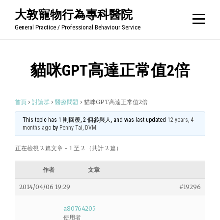
Skip
大敦寵物行為專科醫院
to
General Practice / Professional Behaviour Service
content
貓咪GPT高達正常值2倍
首頁
›
討論群
›
醫療問題
›
貓咪GPT高達正常值2倍
This topic has 1 則回覆, 2 個參與人, and was last updated
12 years, 4
months ago
by
Penny Tai, DVM
.
正在檢視 2 篇文章 - 1 至 2 （共計 2 篇）
作者
文章
2014/04/06 19:29
#19296
a80764205
使用者