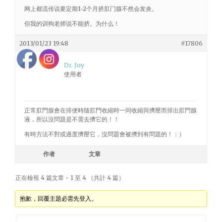
网上都流传说要定期1-2个月挤肛门腺不然会发炎。
但我的训狗老师说不能挤。为什么！
2013/01/23 19:48
#17806
Dr. Joy
使用者
正常肛門腺會在排便時隨肛門收縮時一同收縮與擠壓而排出肛門腺
液，所以沒問題是不需去擠它的！！
有時方法不對或過度擠壓它，沒問題會被擠到有問題的！：）
作者
文章
正在檢視 4 篇文章 - 1 至 4 （共計 4 篇）
抱歉，回覆主題必需先登入。