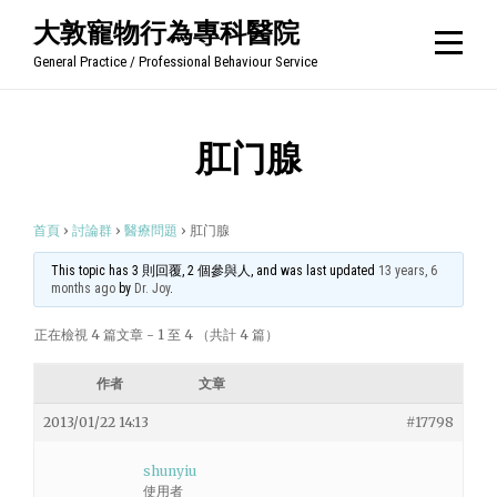
Skip
大敦寵物行為專科醫院
to
General Practice / Professional Behaviour Service
content
肛门腺
首頁
›
討論群
›
醫療問題
›
肛门腺
This topic has 3 則回覆, 2 個參與人, and was last updated
13 years, 6
months ago
by
Dr. Joy
.
正在檢視 4 篇文章 - 1 至 4 （共計 4 篇）
作者
文章
2013/01/22 14:13
#17798
shunyiu
使用者