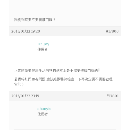
狗狗到底要不要挤肛门腺？
2013/01/22 19:20
#17800
Dr. Joy
使用者
正常體態並健康生活的狗狗基本上是不需要擠肛門腺的!!
若覺得肛門腺有問題,應該給獸醫師檢查一下再決定需不需要處理
它!! : )
2013/01/22 23:15
#17801
shunyiu
使用者