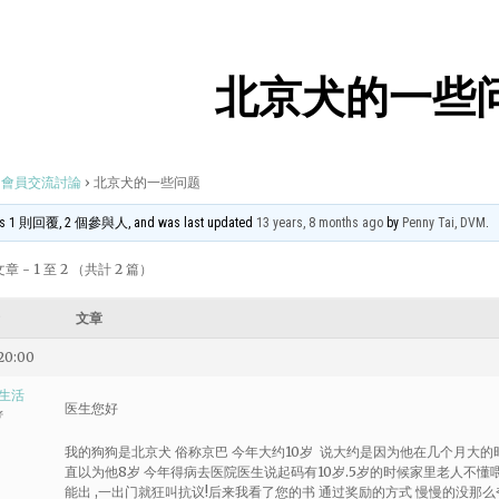
北京犬的一些
會員交流討論
›
北京犬的一些问题
 has 1 則回覆, 2 個參與人, and was last updated
13 years, 8 months ago
by
Penny Tai, DVM
.
章 - 1 至 2 （共計 2 篇）
文章
20:00
生活
医生您好
者
我的狗狗是北京犬 俗称京巴 今年大约10岁 说大约是因为他在几个月大的
直以为他8岁 今年得病去医院医生说起码有10岁.5岁的时候家里老人不懂
能出 ,一出门就狂叫抗议!后来我看了您的书 通过奖励的方式 慢慢的没那么