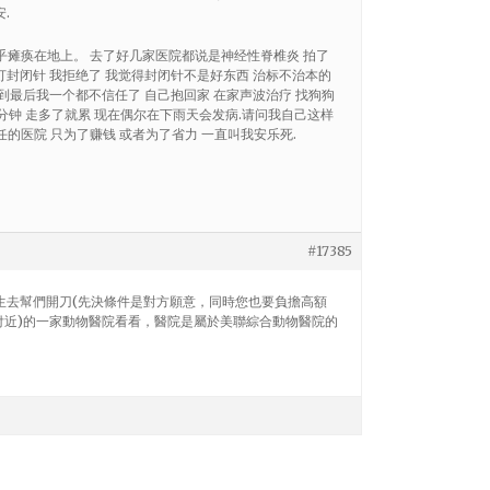
.
几乎瘫痪在地上。 去了好几家医院都说是神经性脊椎炎 拍了
打封闭针 我拒绝了 我觉得封闭针不是好东西 治标不治本的
 到最后我一个都不信任了 自己抱回家 在家声波治疗 找狗狗
5分钟 走多了就累 现在偶尔在下雨天会发病.请问我自己这样
的医院 只为了赚钱 或者为了省力 一直叫我安乐死.
#17385
生去幫們開刀(先決條件是對方願意，同時您也要負擔高額
付近)的一家動物醫院看看，醫院是屬於美聯綜合動物醫院的