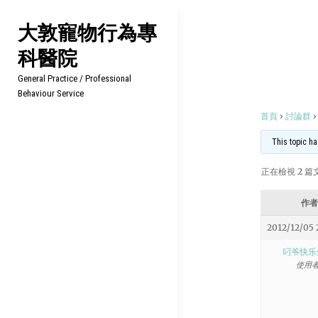
Skip
大敦寵物行為專
to
科醫院
content
General Practice / Professional
Behaviour Service
首頁
›
討論群
›
This topic
正在檢視 2 篇文
作者
2012/12/05 
叼爷快乐
使用