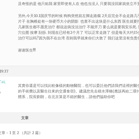
且奇怪的是 他只粘我 家里即使有人在 他也当没人 只要我没回家就坐立不安
另外,今天10.1国庆节的时候 狗狗突然前左脚走路瘸 2天后完全不会走路
片子 在胸椎处有一块硬币大小的阴影 也查不出这块是什么东西 医生就要
几家医生都不愿意治疗 都说这病没法治疗 不能开刀 要么就是要我安乐死.
穴位图 按摩 刮痧. 到现在已经有2个月了 可以正常走路了 但是每天大约1
治疗可以吗?因为我不在台湾 否则我早就来你们大敦了 我们这里没有负责任
谢谢医生!!!
19:37
ai,
其實你還是可以找比較像樣的動物醫院，也可以委託他們請我們這裡的醫
M
的手術費以及醫生往來的交通食宿)。建議您先去積水潭橋(應該再給二環
者
體系，院長劉朗，在北京算是不錯的醫生，請他們協助你吧
文章
章 - 1 至 2 （共計 2 篇）