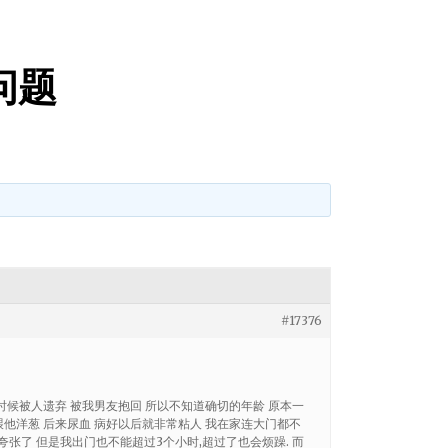
问题
#17376
时候被人遗弃 被我男友抱回 所以不知道确切的年龄 原本一
喂他洋葱 后来尿血 病好以后就非常粘人 我在家连大门都不
夸张了 但是我出门也不能超过3个小时,超过了也会烦躁. 而