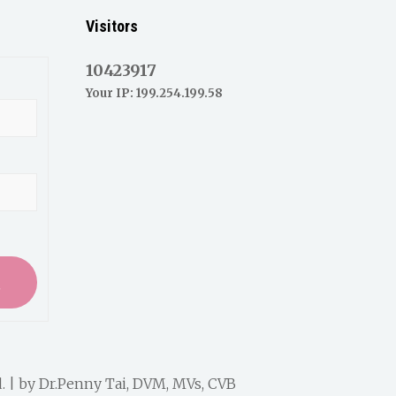
Visitors
10423917
Your IP: 199.254.199.58
入
. | by
Dr.Penny Tai, DVM, MVs, CVB