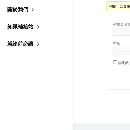
抱歉，回覆
關於我們
知識補給站
使用者名稱
就診前必讀
密碼:
讓我保