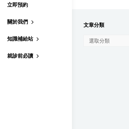
立即預約
關於我們
文章分類
知識補給站
文
章
就診前必讀
分
類