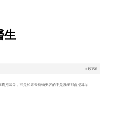
問醫生
#19358
幫狗挖耳朵，可是如果去寵物美容的不是洗澡都會挖耳朵