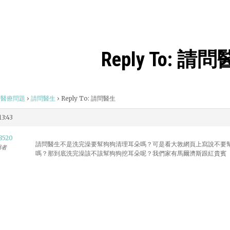
Reply To: 請
醫療問題
›
請問醫生
›
Reply To: 請問醫生
13:43
8520
請問醫生不是洗完澡要幫狗狗清理耳朵嗎？可是看大敦網頁上寫說不要
用者
嗎？那到底洗完澡該不該幫狗狗挖耳朵呢？我們家有馬爾濟斯跟紅貴賓