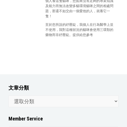
個人養這隻貓咪，您如果沒有足夠的專業知識
及能力而無法改變多貓環境貓咪之間的相處問
題，那還不如交由一個愛他的人，就養它一
隻！
至於您所說的紓壓錠，我個人在行為醫學上並
不使用，我對這種狀況的貓咪會使用三環類的
藥物而非紓壓錠。提供給您參考
文章分類
文
章
分
Member Service
類