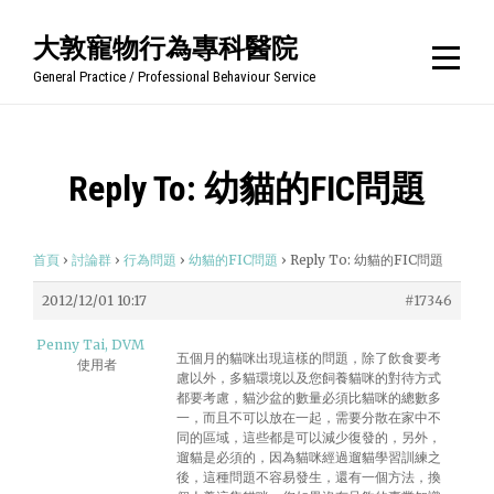
Skip
大敦寵物行為專科醫院
to
General Practice / Professional Behaviour Service
content
Reply To: 幼貓的FIC問題
首頁
›
討論群
›
行為問題
›
幼貓的FIC問題
›
Reply To: 幼貓的FIC問題
2012/12/01 10:17
#17346
Penny Tai, DVM
五個月的貓咪出現這樣的問題，除了飲食要考
使用者
慮以外，多貓環境以及您飼養貓咪的對待方式
都要考慮，貓沙盆的數量必須比貓咪的總數多
一，而且不可以放在一起，需要分散在家中不
同的區域，這些都是可以減少復發的，另外，
遛貓是必須的，因為貓咪經過遛貓學習訓練之
後，這種問題不容易發生，還有一個方法，換