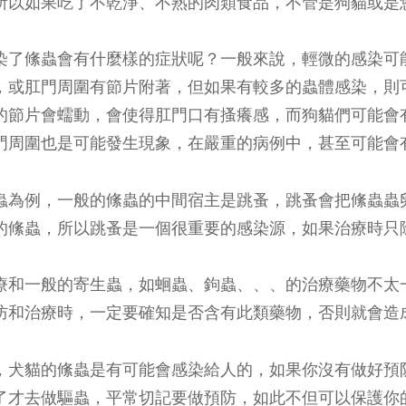
所以如果吃了不乾淨、不熟的肉類食品，不管是狗貓或是
染了絛蟲會有什麼樣的症狀呢？一般來說，輕微的感染可
，或肛門周圍有節片附著，但如果有較多的蟲體感染，則
的節片會蠕動，會使得肛門口有搔癢感，而狗貓們可能會
門周圍也是可能發生現象，在嚴重的病例中，甚至可能會
蟲為例，一般的絛蟲的中間宿主是跳蚤，跳蚤會把絛蟲蟲
的絛蟲，所以跳蚤是一個很重要的感染源，如果治療時只
療和一般的寄生蟲，如蛔蟲、鉤蟲、、、的治療藥物不太
防和治療時，一定要確知是否含有此類藥物，否則就會造
，犬貓的絛蟲是有可能會感染給人的，如果你沒有做好預
了才去做驅蟲，平常切記要做預防，如此不但可以保護你