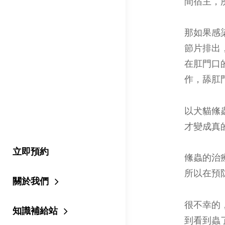
間宿主，
那如果感
節片排出
在肛門口
作，舔肛
以犬貓絛
才變成真
立即預約
絛蟲的治
所以在預
關於我們
很不幸的
知識補給站
到看到蟲