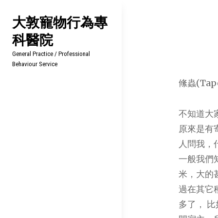
Skip
大敦寵物行為專
to
科醫院
content
General Practice / Professional
Behaviour Service
絛蟲(Tap
不知道大
原來是有
人問我，
一般我們
米，大的
過在其它
多了， 