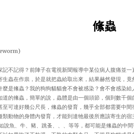
絛蟲
eworm)
家記不記得？前陣子在電視新聞報導中某位病人腹痛並一
寄生蟲在作祟，於是就把蟲給取出來，結果赫然發現，竟
什麼是絛蟲？我的狗狗貓貓會不會被感染？會不會感染給
知道的絛蟲，簡單的說，蟲體是由一個頭節，個到數千個
甚至可達好幾公尺長，絛蟲的發育，幾乎全部都需要中間
種類動物的身體內發育，才能到達牠最後所應該寄生的宿
比如說魚、牛、豬、跳蚤、、、等等，都可能是絛蟲的中