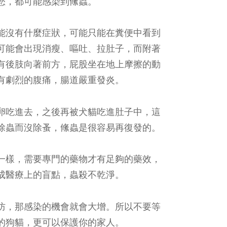
您，都可能感染到絛蟲。
能沒有什麼症狀，可能只能在糞便中看到
可能會出現消瘦、嘔吐、拉肚子，而附著
有後肢向著前方，屁股坐在地上摩擦的動
有劇烈的腹痛，腸道嚴重發炎。
卵吃進去，之後再被犬貓吃進肚子中，這
除蟲而沒除蚤，絛蟲是很容易再復發的。
一樣，需要專門的藥物才有足夠的藥效，
成醫療上的盲點，蟲殺不乾淨。
防，那感染的機會就會大增。所以不要等
的狗貓，更可以保護你的家人。