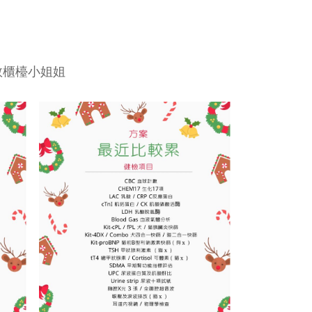
敦櫃檯小姐姐