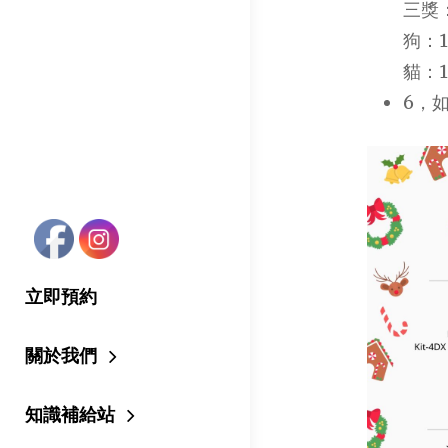
三獎
狗：
貓：
6，
立即預約
關於我們
知識補給站