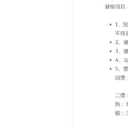
健檢項目
1、
不得
2、
3、
4、
5、
頭獎
二獎
狗：
貓：