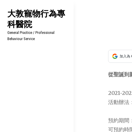
Skip
大敦寵物行為專
to
科醫院
content
文
General Practice / Professional
章
Behaviour Service
導
加入為 
覽
從聖誕到
2021-
活動辦法
預約期間：
可預約時間：2