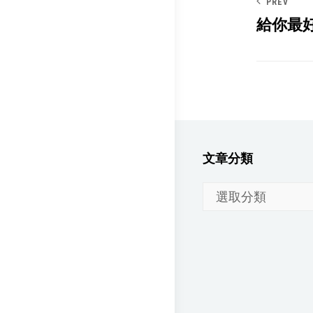
PREV
給你最
文章分類
文
章
分
類