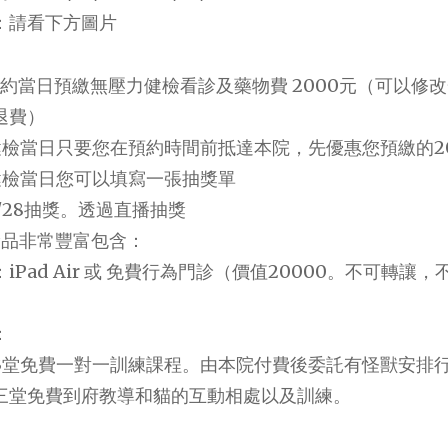
：請看下方圖片
預約當日預繳無壓力健檢看診及藥物費 2000元（可以修改
退費）
健檢當日只要您在預約時間前抵達本院，先優惠您預繳的2
健檢當日您可以填寫一張抽獎單
2/28抽獎。透過直播抽獎
獎品非常豐富包含：
：iPad Air 或 免費行為門診（價值20000。不可轉
：
3堂免費一對一訓練課程。由本院付費後委託有怪獸安排
三堂免費到府教導和貓的互動相處以及訓練。