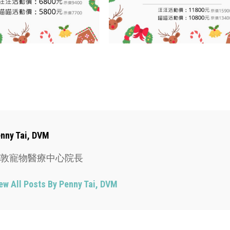
ies
thor:
nny Tai, DVM
敦寵物醫療中心院長
ew All Posts By Penny Tai, DVM