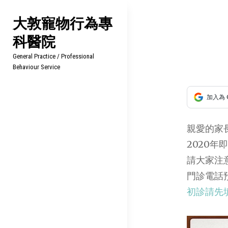
Skip
大敦寵物行為專
to
科醫院
content
文
General Practice / Professional
章
Behaviour Service
導
加入為 
覽
親愛的家
2020
請大家注
門診電話預約
初診請先