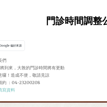
門診時間調整
Google 偏好來源
長們
年即將到來，大敦的門診時間將有更動
意囉！造成不便，敬請見諒
 ：04-23200208
填寫資料