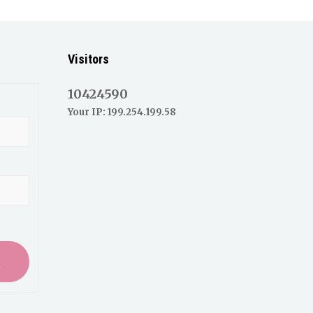
Visitors
10424590
Your IP: 199.254.199.58
入