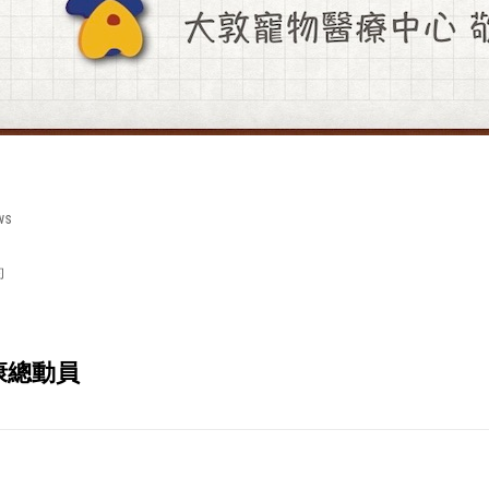
ies
ws
約
健康總動員