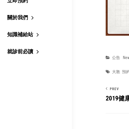
立即預約
關於我們
知識補給站
就診前必讀
Categor
公告
Ne
Tags
大敦
預
PREV
2019