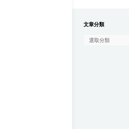
文章分類
文
章
分
類