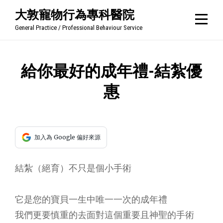
Skip
大敦寵物行為專科醫院
to
General Practice / Professional Behaviour Service
content
文
給你最好的成年禮-結紮優
章
惠
導
覽
加入為 Google 偏好來源
結紮（絕育）不只是個小手術
它是您的寶貝一生中唯一一次的成年禮
我們更要慎重的去面對這個重要且神聖的手術