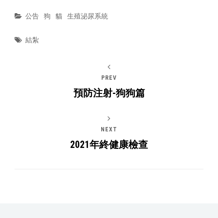
Categories
公告
狗
貓
生殖泌尿系統
Tags
結紮
PREV
預防注射-狗狗篇
NEXT
2021年終健康檢查