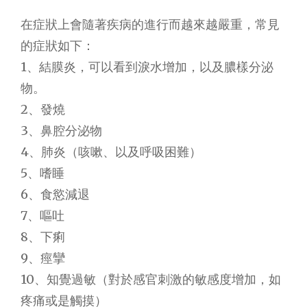
在症狀上會隨著疾病的進行而越來越嚴重，常見
的症狀如下：
1、結膜炎，可以看到淚水增加，以及膿樣分泌
物。
2、發燒
3、鼻腔分泌物
4、肺炎（咳嗽、以及呼吸困難）
5、嗜睡
6、食慾減退
7、嘔吐
8、下痢
9、痙攣
10、知覺過敏（對於感官刺激的敏感度增加，如
疼痛或是觸摸）