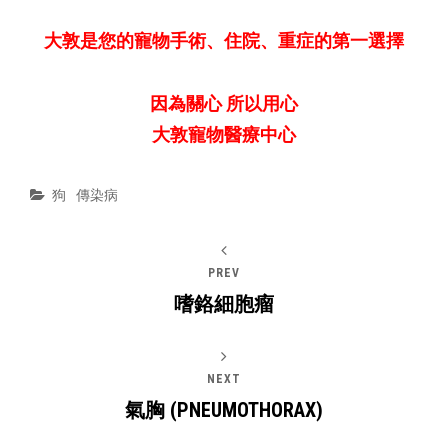
大敦是您的寵物手術、住院、重症的第一選擇
因為關心 所以用心
大敦寵物醫療中心
Categories
狗
傳染病
PREV
嗜鉻細胞瘤
NEXT
氣胸 (PNEUMOTHORAX)