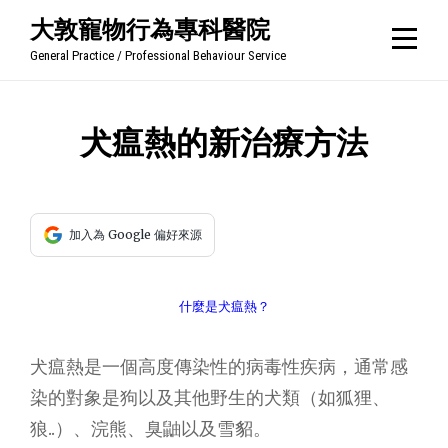
Skip
大敦寵物行為專科醫院
to
General Practice / Professional Behaviour Service
content
文
犬瘟熱的新治療方法
章
導
加入為 Google 偏好來源
覽
什麼是犬瘟熱？
犬瘟熱是一個高度傳染性的病毒性疾病，通常感
染的對象是狗以及其他野生的犬類（如狐狸、
狼..）、浣熊、臭鼬以及雪貂。