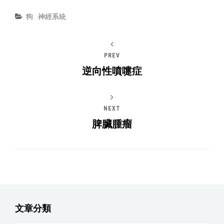
Categories
狗
神經系統
PREV
逆向性噴嚏症
NEXT
脾臟腫瘤
文章分類