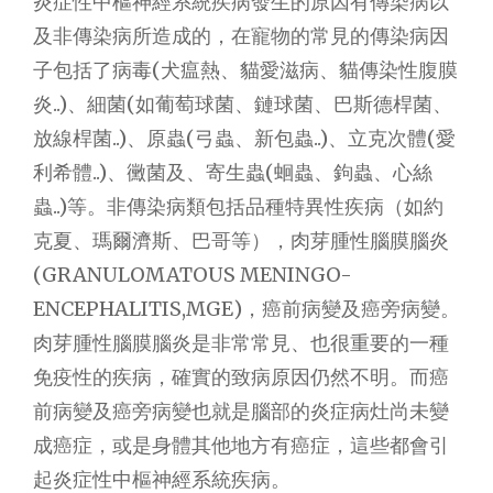
炎症性中樞神經系統疾病發生的原因有傳染病以
及非傳染病所造成的，在寵物的常見的傳染病因
子包括了病毒(犬瘟熱、貓愛滋病、貓傳染性腹膜
炎..)、細菌(如葡萄球菌、鏈球菌、巴斯德桿菌、
放線桿菌..)、原蟲(弓蟲、新包蟲..)、立克次體(愛
利希體..)、黴菌及、寄生蟲(蛔蟲、鉤蟲、心絲
蟲..)等。非傳染病類包括品種特異性疾病（如約
克夏、瑪爾濟斯、巴哥等），肉芽腫性腦膜腦炎
(GRANULOMATOUS MENINGO-
ENCEPHALITIS,MGE)，癌前病變及癌旁病變。
肉芽腫性腦膜腦炎是非常常見、也很重要的一種
免疫性的疾病，確實的致病原因仍然不明。而癌
前病變及癌旁病變也就是腦部的炎症病灶尚未變
成癌症，或是身體其他地方有癌症，這些都會引
起炎症性中樞神經系統疾病。