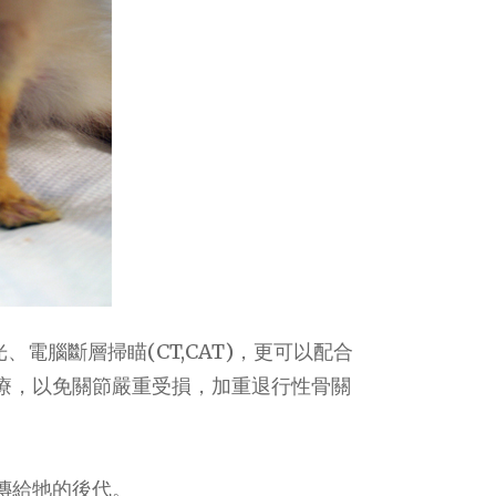
電腦斷層掃瞄(CT,CAT)，更可以配合
療，以免關節嚴重受損，加重退行性骨關
傳給牠的後代。