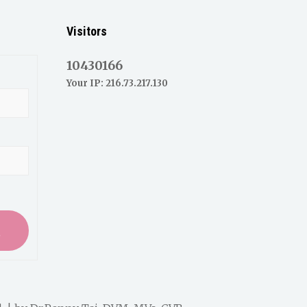
Visitors
10430166
Your IP: 216.73.217.130
入