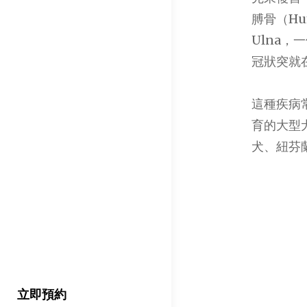
膊骨（H
Ulna，
冠狀突就
這種疾病
育的大型
犬、紐芬
立即預約