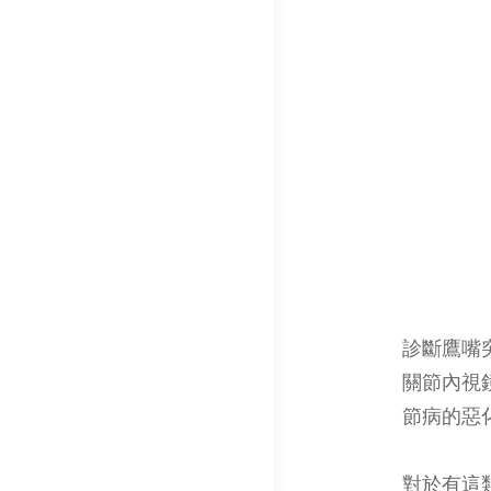
診斷鷹嘴
關節內視
節病的惡
對於有這