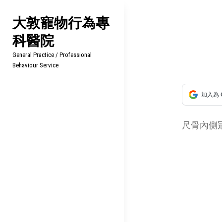
Skip
大敦寵物行為專
to
科醫院
content
文
General Practice / Professional
章
Behaviour Service
導
加入為 
覽
尺骨內側冠狀突