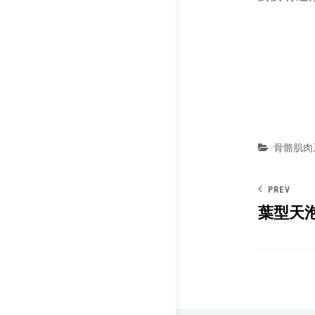
Categor
骨骼肌肉
PREV
葉型天