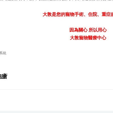
大敦是您的寵物手術、住院、重症
因為關心 所以用心
大敦寵物醫療中心
ies
系統
泡瘡