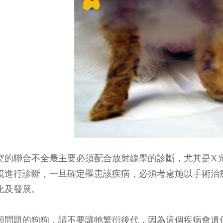
突的聯合不全最主要必須配合放射線學的診斷，尤其是X光、
鏡進行診斷，一旦確定罹患該疾病，必須考慮施以手術治
化及發展。
類問題的狗狗，請不要讓牠繁衍後代，因為這個疾病會遺