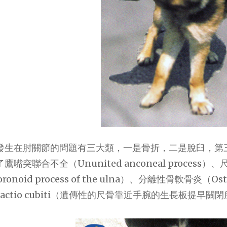
發生在肘關節的問題有三大類，一是骨折，二是脫臼，第
嘴突聯合不全（Ununited anconeal process）
coronoid process of the ulna）、分離性骨軟骨炎（Os
tractio cubiti（遺傳性的尺骨靠近手腕的生長板提