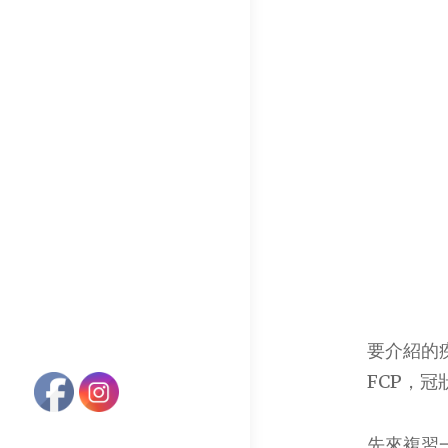
要介紹的疾病
FCP，冠
先來複習