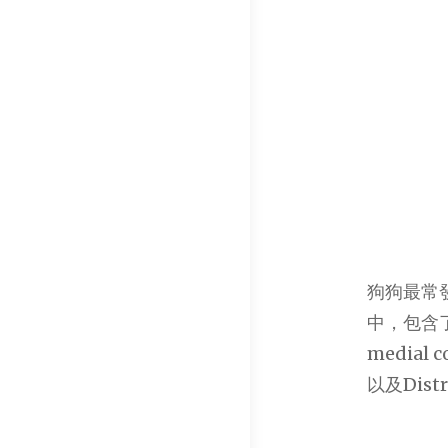
狗狗最常
中，包含了鷹
medial 
以及Dis