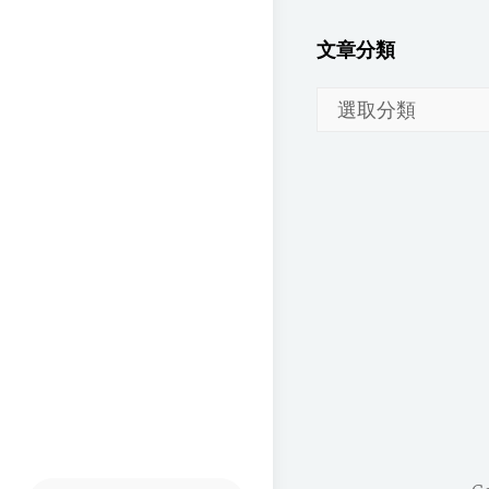
文章分類
文
章
分
類