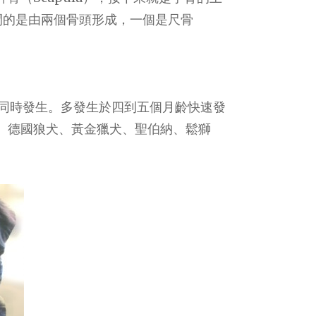
之間的是由兩個骨頭形成，一個是尺骨
D)同時發生。多發生於四到五個月齡快速發
、德國狼犬、黃金獵犬、聖伯納、鬆獅