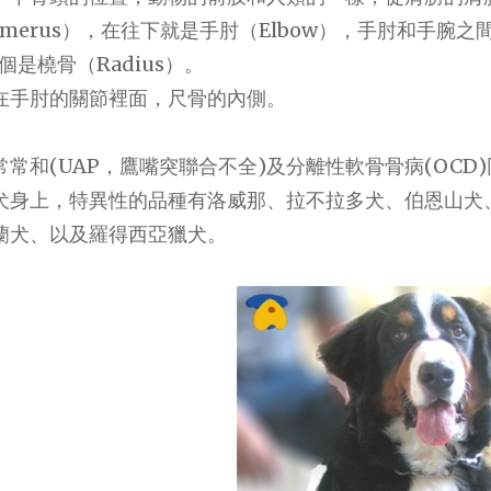
umerus），在往下就是手肘（Elbow），手肘和手腕
一個是橈骨（Radius）。
在手肘的關節裡面，尺骨的內側。
常常和(UAP，鷹嘴突聯合不全)及分離性軟骨骨病(OC
犬身上，特異性的品種有洛威那、拉不拉多犬、伯恩山犬
蘭犬、以及羅得西亞獵犬。