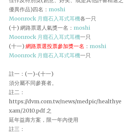
佳作及特別獎(創意、好笑、或是其他評審精選之
優異作品)四名：
moshi
Moonrock 月癮石入耳式耳機
各一只
(十) 網路票選人氣獎一名：
moshi
Moonrock 月癮石入耳式耳機
一只
(十一)
網路票選投票參加獎一名
：
moshi
Moonrock 月癮石入耳式耳機
一只
註一：(一)~(十一)
須分屬不同參賽者。
註二：
https://dvm.com.tw/news/medpic/healthye
xam/2010.pdf 之
延年益壽方案，限一年內使用
註三：