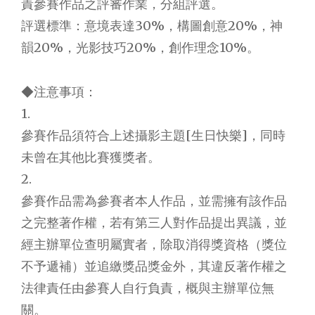
責參賽作品之評審作業，分組評選。
評選標準：意境表達30%，構圖創意20%，神
韻20%，光影技巧20%，創作理念10%。
◆注意事項：
1.
參賽作品須符合上述攝影主題[生日快樂]，同時
未曾在其他比賽獲獎者。
2.
參賽作品需為參賽者本人作品，並需擁有該作品
之完整著作權，若有第三人對作品提出異議，並
經主辦單位查明屬實者，除取消得獎資格（獎位
不予遞補）並追繳獎品獎金外，其違反著作權之
法律責任由參賽人自行負責，概與主辦單位無
關。