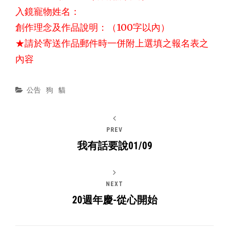
入鏡寵物姓名：
創作理念及作品說明：（100字以內）
★請於寄送作品郵件時一併附上選填之報名表之
內容
Categories
公告
狗
貓
PREV
我有話要說01/09
NEXT
20週年慶-從心開始