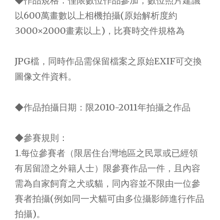
◆作品規格：僅限數位作品參加，數位照片建議
以600萬畫數以上相機拍攝(原始解析度約
3000×2000畫素以上)，比賽時交件規格為
JPG檔，同時作品需保留檔案之原始EXIF可交換
圖像文件資料。
◆作品拍攝日期：限2010-2011年拍攝之作品
◆參賽規則：
1.每位參賽者（限居住台灣地區之民眾或已經領
有居留證之外籍人士）限參賽作品一件，且內容
需為自家飼育之犬或貓，同內容並不限由一位參
賽者拍攝(例如同一犬貓可由多位攝影師進行作品
拍攝)。