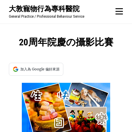
Skip
大敦寵物行為專科醫院
to
General Practice / Professional Behaviour Service
content
文
20周年院慶の攝影比賽
章
導
加入為 Google 偏好來源
覽