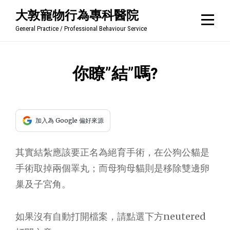
Skip
大敦寵物行為專科醫院
to
General Practice / Professional Behaviour Service
content
文
你瞭”結”嗎?
章
導
加入為 Google 偏好來源
覽
其實結紮應該要正名為絕育手術，在公狗公貓是
手術取掉兩個睪丸；而母狗母貓則是移除雙邊卵
巢及子宮角。
如果沒有自動打開檔案，請點選下方neutered